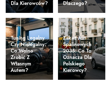
Dla Kierowców?
Dlaczego?
Tuning Legalny
Zakaz Aut
Czy Nielegalny:
Spalinowych
Co Wolno
2035: Co To
Zrobić Z
Oznacza Dla
Własnym
Polskiego
Autem?
Kierowcy?