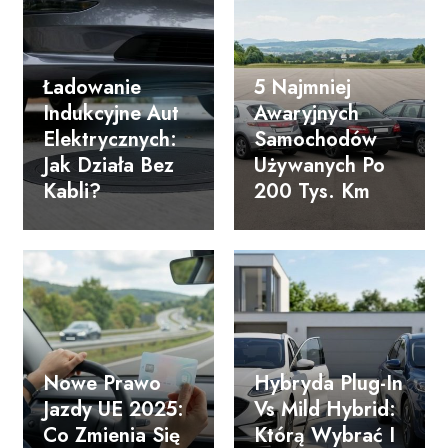
Ładowanie
5 Najmniej
Indukcyjne Aut
Awaryjnych
Elektrycznych:
Samochodów
Jak Działa Bez
Używanych Po
Kabli?
200 Tys. Km
Nowe Prawo
Hybryda Plug-In
Jazdy UE 2025:
Vs Mild Hybrid:
Co Zmienia Się
Którą Wybrać I