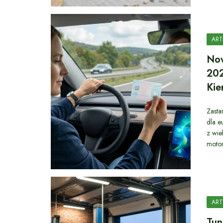
ART
Now
202
Ki
Zasta
dla e
z wie
motor
ART
Tun