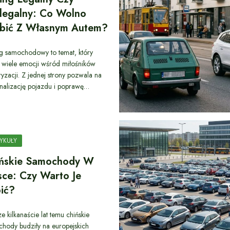
legalny: Co Wolno
bić Z Własnym Autem?
g samochodowy to temat, który
 wiele emocji wśród miłośników
yzacji. Z jednej strony pozwala na
nalizację pojazdu i poprawę…
YKUŁY
ńskie Samochody W
sce: Czy Warto Je
ić?
ze kilkanaście lat temu chińskie
hody budziły na europejskich