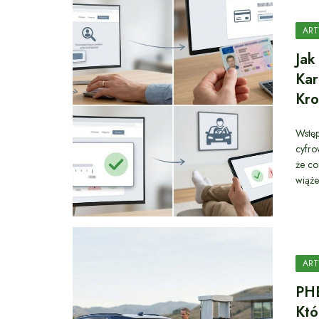
ART
Jak
Kar
Kr
Wstęp
cyfro
że co
wiąże
ART
PH
Któ