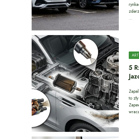
rynka
zderz
…
ART
5 R
Jaz
Zapal
to zł
Zapew
wrac