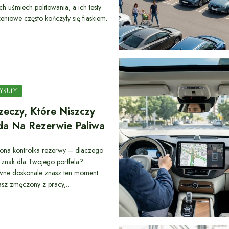
ch uśmiech politowania, a ich testy
eniowe często kończyły się fiaskiem.
YKUŁY
zeczy, Które Niszczy
da Na Rezerwie Paliwa
ona kontrolka rezerwy – dlaczego
y znak dla Twojego portfela?
ne doskonale znasz ten moment:
asz zmęczony z pracy,…