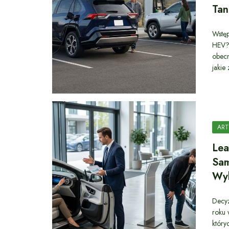
Tan
Wstęp
HEV?
obecn
jakie
ART
Lea
Sa
Wy
Decy
roku 
który