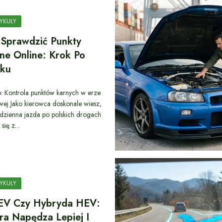
YKUŁY
 Sprawdzić Punkty
ne Online: Krok Po
oku
: Kontrola punktów karnych w erze
wej Jako kierowca doskonale wiesz,
dzienna jazda po polskich drogach
 się z…
YKUŁY
EV Czy Hybryda HEV:
ra Napędza Lepiej I