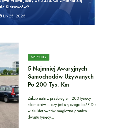
Nowe Prawo Jazdy UE 2025: Co Zmienia Się
Dla Kierowców?
Lip 25, 2026
ARTYKUŁY
5 Najmniej Awaryjnych
Samochodów Używanych
Po 200 Tys. Km
Zakup auta z przebiegiem 200 tysięcy
kilometrów – czy jest się czego bać? Dla
wielu kierowców magiczna granica
dwustu tysięcy…