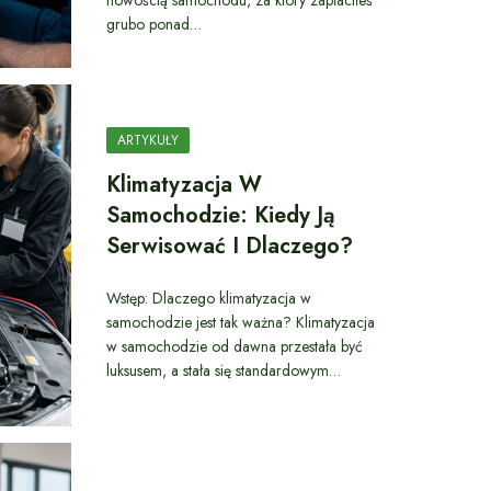
nowością samochodu, za który zapłaciłeś
grubo ponad…
ARTYKUŁY
Klimatyzacja W
Samochodzie: Kiedy Ją
Serwisować I Dlaczego?
Wstęp: Dlaczego klimatyzacja w
samochodzie jest tak ważna? Klimatyzacja
w samochodzie od dawna przestała być
luksusem, a stała się standardowym…