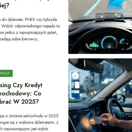
iej?
 do dylematu: PHEV czy hybryda
 Wybór odpowiedniego napędu to
ie jedno z najważniejszych pytań,
 zadają sobie kierowcy…
YKUŁY
sing Czy Kredyt
mochodowy: Co
brać W 2025?
zja o zmianie samochodu w 2025
wiąże się z wieloma dylematami, z
ch najważniejszym jest wybór