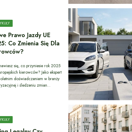
YKUŁY
e Prawo Jazdy UE
5: Co Zmienia Się Dla
erowców?
nawiasz się, co przyniesie rok 2025
uropejskich kierowców? Jako ekspert
loletnim doświadczeniem w branży
yzacyjnej i śledzeniu zmian…
YKUŁY
ing Legalny Czy