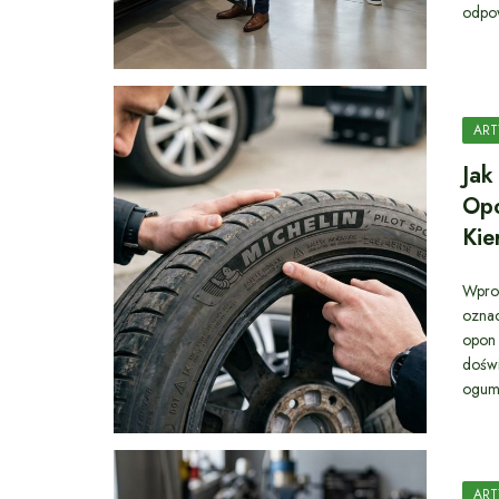
odpow
ART
Jak
Opo
Ki
Wpro
ozna
opon 
doświ
ogum
ART