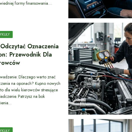
iedniej formy finansowania.…
YKUŁY
 Odczytać Oznaczenia
n: Przewodnik Dla
erowców
wadzenie: Dlaczego warto znać
czenia na oponach? Kupno nowych
to dla wielu kierowców stresujące
adczenie. Patrzysz na bok
ienia…
YKUŁY