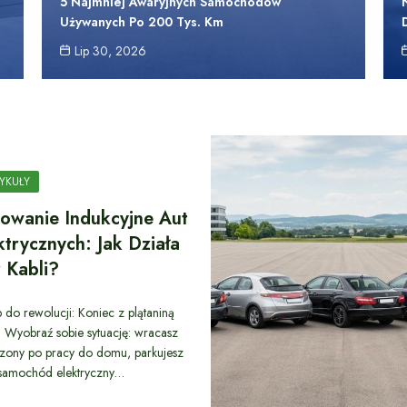
5 Najmniej Awaryjnych Samochodów
Używanych Po 200 Tys. Km
Lip 30, 2026
YKUŁY
owanie Indukcyjne Aut
ktrycznych: Jak Działa
 Kabli?
 do rewolucji: Koniec z plątaniną
? Wyobraź sobie sytuację: wracasz
ony po pracy do domu, parkujesz
samochód elektryczny…