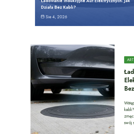
Ładowanie Indukcyjne Aut Elektrycznych: Jak
Działa Bez Kabli?
Sie 4, 2026
ART
Ład
Ele
Bez
Wstęp
kabli
zmęcz
swój 