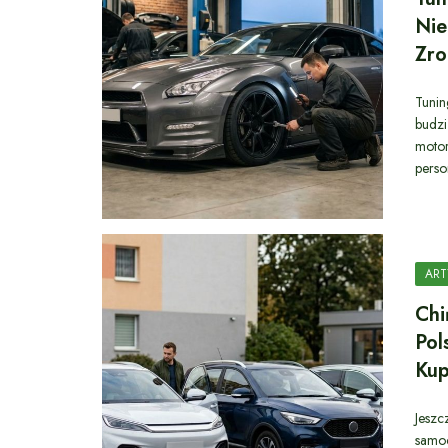
Nie
Zro
Tunin
budzi
motor
perso
ART
Chi
Pol
Kup
Jeszc
samoc