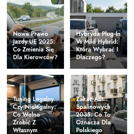
Nowe Prawo
Hybryda Plug-In
Jazdy UE 2025:
Vs Mild Hybrid:
Co Zmienia Się
Którą Wybrać I
Dla Kierowców?
Dlaczego?
Tuning Legalny
Zakaz Aut
Czy Nielegalny:
Spalinowych
Co Wolno
2035: Co To
Zrobić Z
Oznacza Dla
Własnym
Polskiego