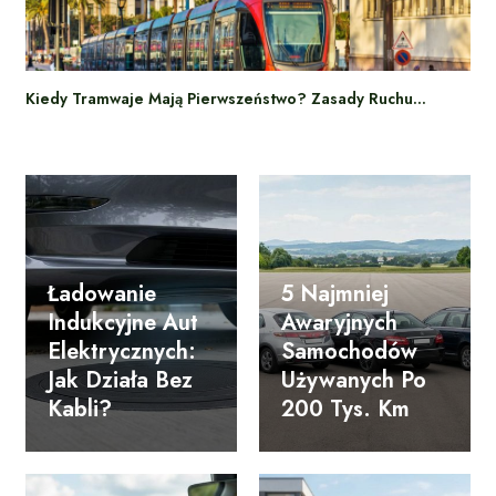
Kiedy Tramwaje Mają Pierwszeństwo? Zasady Ruchu…
Ładowanie
5 Najmniej
Indukcyjne Aut
Awaryjnych
Elektrycznych:
Samochodów
Jak Działa Bez
Używanych Po
Kabli?
200 Tys. Km