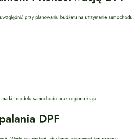
uwzględnić przy planowaniu budżetu na utrzymanie samochodu.
d marki i modelu samochodu oraz regionu kraju.
palania DPF
eń. Warto je wyjaśnić, aby lepiej zrozumieć ten proces: