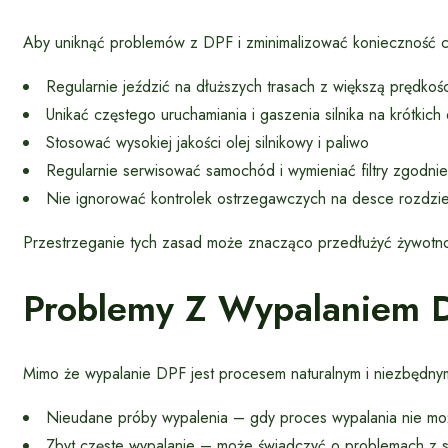
Aby uniknąć problemów z DPF i zminimalizować konieczność cz
Regularnie jeździć na dłuższych trasach z większą prędkości
Unikać częstego uruchamiania i gaszenia silnika na krótkich
Stosować wysokiej jakości olej silnikowy i paliwo
Regularnie serwisować samochód i wymieniać filtry zgodni
Nie ignorować kontrolek ostrzegawczych na desce rozdzie
Przestrzeganie tych zasad może znacząco przedłużyć żywotno
Problemy Z Wypalaniem 
Mimo że wypalanie DPF jest procesem naturalnym i niezbędnym
Nieudane próby wypalenia – gdy proces wypalania nie moż
Zbyt częste wypalanie – może świadczyć o problemach z sil