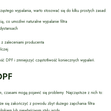
ęstego wypalania, warto stosować się do kilku prostych zasad:
ą, co umożliwi naturalne wypalanie filtra
 dystansach
e z zaleceniami producenta
lczej
ść DPF i zmniejszyć częstotliwość koniecznych wypaleń.
DPF
, czasami mogą pojawić się problemy. Najczęstsze z nich to:
e się zakończyć z powodu zbyt dużego zapchania filtra
nikiem lub niewłaściwym stylu jazdy