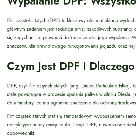
Wypalanie DPF: Wszystko
Filtr cząstek stałych (DPF) to kluczowy element układu wyde
głównym zadaniem jest redukcja emisji szkodliwych substancj
się zapychać, co prowadzi do konieczności jego wypalenia. W 
znaczeniu dla prawidłowego funkcjonowania pojazdu oraz naj
Czym Jest DPF I Dlaczego
DPF, czyli filtr cząstek stałych (ang. Diesel Particulate Filter
stałe powstające w procesie spalania paliwa w silniku Diesla. 
do atmosfery, co ma ogromne znaczenie dla ochrony środowisk
Filtr cząstek stałych stał się standardowym wyposażeniem sam
restrykcyjne normy emisji spalin. Dzięki DPF, nowoczesne diesl
odpowiedniki.