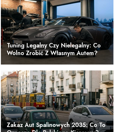
Tuning Legalny Czy Nielegalny: Co
Wolno Zrobić Z Własnym Autem?
Zakaz Aut Spalinowych 2035: Co To