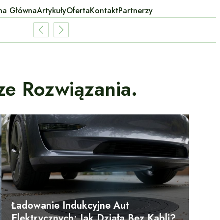
na Główna
Artykuły
Oferta
Kontakt
Partnerzy
ze Rozwiązania.
Ładowanie Indukcyjne Aut
Elektrycznych: Jak Działa Bez Kabli?