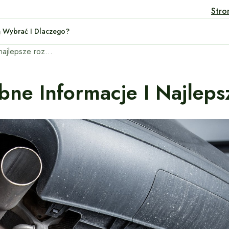
Stro
rid: Którą Wybrać I Dlaczego?
Wypalanie DPF: Potrzebne informacje i najlepsze rozwiązania.
ne Informacje I Najleps