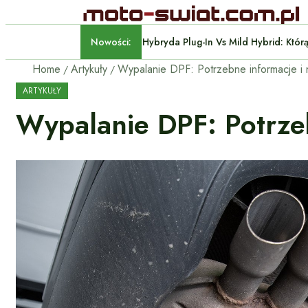
Nowości:
Hybryda Plug-In Vs Mild Hyb
Home
Artykuły
ARTYKUŁY
Wypalanie DPF: Potrzeb