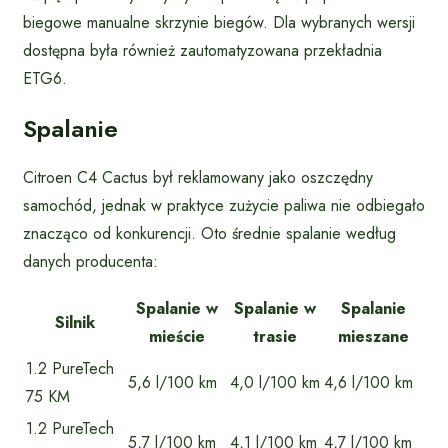
biegowe manualne skrzynie biegów. Dla wybranych wersji
dostępna była również zautomatyzowana przekładnia
ETG6.
Spalanie
Citroen C4 Cactus był reklamowany jako oszczędny
samochód, jednak w praktyce zużycie paliwa nie odbiegało
znacząco od konkurencji. Oto średnie spalanie według
danych producenta:
Spalanie w
Spalanie w
Spalanie
Silnik
mieście
trasie
mieszane
1.2 PureTech
5,6 l/100 km
4,0 l/100 km
4,6 l/100 km
75 KM
1.2 PureTech
5,7 l/100 km
4,1 l/100 km
4,7 l/100 km