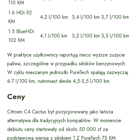
110 KM
1.6 HDi 92
4,2 l/100 km
3,4 l/100 km
3,7 l/100 km
KM
1.5 BlueHDi
4,1 l/100 km
3,2 l/100 km
3,5 l/100 km
102 KM
W praktyce użytkownicy raportują nieco wyższe zużycie
paliwa, szczególnie w przypadku silników benzynowych.
W cyklu mieszanym jednostki PureTech spalają zazwyczaj
6-7 l/100 km, natomiast diesle 4,5-5,5 l/100 km.
Ceny
Citroen C4 Cactus był pozycjonowany jako tańsza
alternatywa dla tradycyjnych kompaktów. W momencie
debiutu ceny startowały od około 50 000 zł za
podstawową wersję z silnikiem 1.2 PureTech 75 KM.