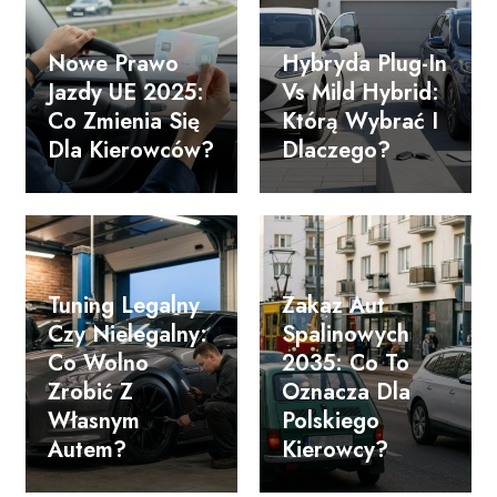
Nowe Prawo
Hybryda Plug-In
Jazdy UE 2025:
Vs Mild Hybrid:
Co Zmienia Się
Którą Wybrać I
Dla Kierowców?
Dlaczego?
Tuning Legalny
Zakaz Aut
Czy Nielegalny:
Spalinowych
Co Wolno
2035: Co To
Zrobić Z
Oznacza Dla
Własnym
Polskiego
Autem?
Kierowcy?