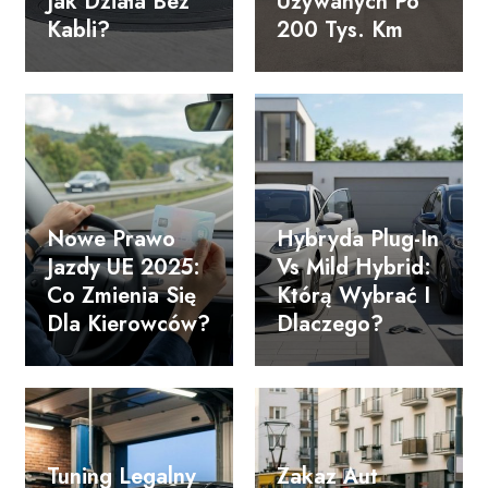
Jak Działa Bez
Używanych Po
Kabli?
200 Tys. Km
Nowe Prawo
Hybryda Plug-In
Jazdy UE 2025:
Vs Mild Hybrid:
Co Zmienia Się
Którą Wybrać I
Dla Kierowców?
Dlaczego?
Tuning Legalny
Zakaz Aut