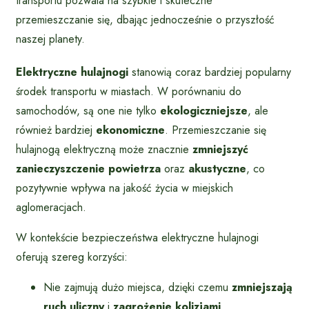
transportu pozwala na szybkie i skuteczne
przemieszczanie się, dbając jednocześnie o przyszłość
naszej planety.
Elektryczne hulajnogi
stanowią coraz bardziej popularny
środek transportu w miastach. W porównaniu do
samochodów, są one nie tylko
ekologiczniejsze
, ale
również bardziej
ekonomiczne
. Przemieszczanie się
hulajnogą elektryczną może znacznie
zmniejszyć
zanieczyszczenie powietrza
oraz
akustyczne
, co
pozytywnie wpływa na jakość życia w miejskich
aglomeracjach.
W kontekście bezpieczeństwa elektryczne hulajnogi
oferują szereg korzyści:
Nie zajmują dużo miejsca, dzięki czemu
zmniejszają
ruch uliczny
i
zagrożenie kolizjami
.