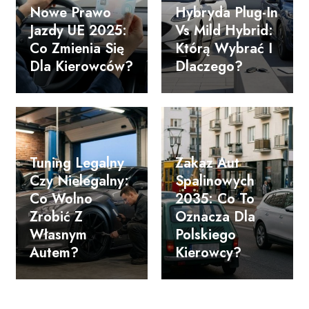
Nowe Prawo
Hybryda Plug-In
Jazdy UE 2025:
Vs Mild Hybrid:
Co Zmienia Się
Którą Wybrać I
Dla Kierowców?
Dlaczego?
Tuning Legalny
Zakaz Aut
Czy Nielegalny:
Spalinowych
Co Wolno
2035: Co To
Zrobić Z
Oznacza Dla
Własnym
Polskiego
Autem?
Kierowcy?