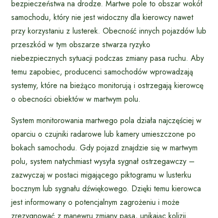
bezpieczeństwa na drodze. Martwe pole to obszar wokół
samochodu, który nie jest widoczny dla kierowcy nawet
przy korzystaniu z lusterek. Obecność innych pojazdów lub
przeszkód w tym obszarze stwarza ryzyko
niebezpiecznych sytuacji podczas zmiany pasa ruchu. Aby
temu zapobiec, producenci samochodów wprowadzają
systemy, które na bieżąco monitorują i ostrzegają kierowcę
o obecności obiektów w martwym polu.
System monitorowania martwego pola działa najczęściej w
oparciu o czujniki radarowe lub kamery umieszczone po
bokach samochodu. Gdy pojazd znajdzie się w martwym
polu, system natychmiast wysyła sygnał ostrzegawczy –
zazwyczaj w postaci migającego piktogramu w lusterku
bocznym lub sygnału dźwiękowego. Dzięki temu kierowca
jest informowany o potencjalnym zagrożeniu i może
zrezygnować z manewru zmiany pasa, unikając kolizji.