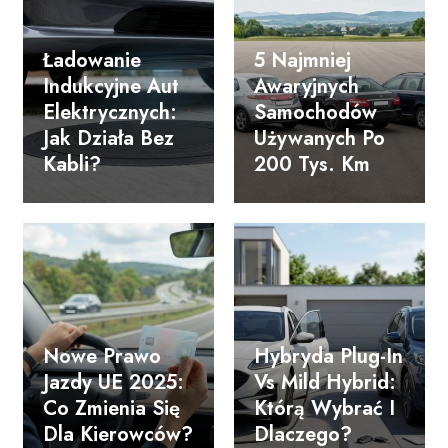
Ładowanie
5 Najmniej
Indukcyjne Aut
Awaryjnych
Elektrycznych:
Samochodów
Jak Działa Bez
Używanych Po
Kabli?
200 Tys. Km
Nowe Prawo
Hybryda Plug-In
Jazdy UE 2025:
Vs Mild Hybrid:
Co Zmienia Się
Którą Wybrać I
Dla Kierowców?
Dlaczego?