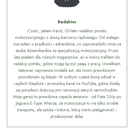
Redaktor
Cześć, jestem Karol, 35-letni redaktor portalu
motoryzacyjnego z duszą kierowcy rajdowego. Od małego
marzyłem o prędkości i adrenalinie, co zaprowadziło mnie na
studia dziennikarskie ze specjalizacją motoryzacyjną. Przez
lata pisałem dla różnych magazynów, aż w końcu trafiłem do
redakcji portalu, gdzie mogę łączyć pasję z pracą. Uwielbiam
testować najnowsze modele aut, ale moim prawdziwym
powołaniem są klasyki. W wolnym czasie biorę udział w
rajdach klasyków i prowadzę kanał na YouTube, gdzie dzielę
się poradami dotyczącymi renowacji starych samochodów.
Moja garaż to prawdziwa capsula temporis - od Fiata 126p po
Jaguara E-Type. Wierzę, że motoryzacja to nie tylko środek
transportu, ale sztuka i historia, którą warto pielęgnować i
przekazywać dalej.