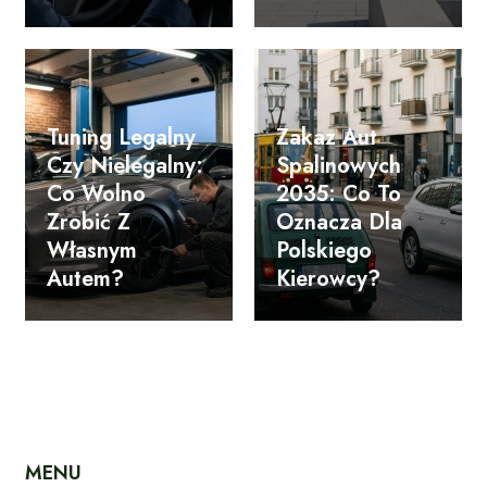
Tuning Legalny
Zakaz Aut
Czy Nielegalny:
Spalinowych
Co Wolno
2035: Co To
Zrobić Z
Oznacza Dla
Własnym
Polskiego
Autem?
Kierowcy?
MENU