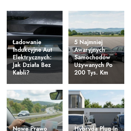
Ładowanie
5 Najmniej
Indukcyjne Aut
Awaryjnych
Elektrycznych:
Samochodów
Jak Działa Bez
Używanych Po
Kabli?
200 Tys. Km
Nowe Prawo
Hybryda Plug-In