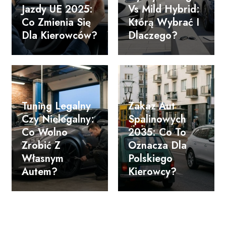
Jazdy UE 2025:
Vs Mild Hybrid:
Co Zmienia Się
Którą Wybrać I
Dla Kierowców?
Dlaczego?
Tuning Legalny
Zakaz Aut
Czy Nielegalny:
Spalinowych
Co Wolno
2035: Co To
Zrobić Z
Oznacza Dla
Własnym
Polskiego
Autem?
Kierowcy?