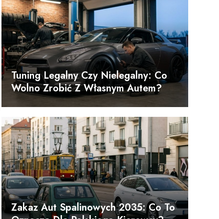
Tuning Legalny Czy Nielegalny: Co
Wolno Zrobić Z Własnym Autem?
a
Zakaz Aut Spalinowych 2035: Co To