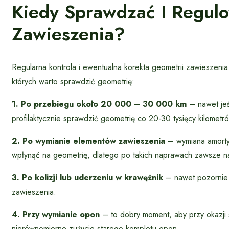
Kiedy Sprawdzać I Regul
Zawieszenia?
Regularna kontrola i ewentualna korekta geometrii zawieszeni
których warto sprawdzić geometrię:
1. Po przebiegu około 20 000 – 30 000 km
– nawet jeś
profilaktycznie sprawdzić geometrię co 20-30 tysięcy kilometr
2. Po wymianie elementów zawieszenia
– wymiana amorty
wpłynąć na geometrię, dlatego po takich naprawach zawsze na
3. Po kolizji lub uderzeniu w krawężnik
– nawet pozornie 
zawieszenia.
4. Przy wymianie opon
– to dobry moment, aby przy okazji 
nierównomierne zużycie starego kompletu opon.