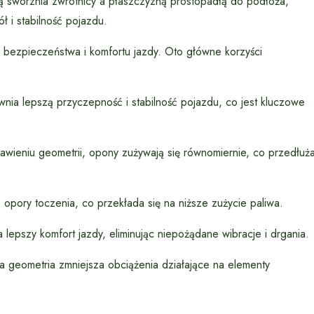
ą sworznia zwrotnicy a płaszczyzną prostopadłą do podłoża,
 i stabilność pojazdu.
bezpieczeństwa i komfortu jazdy. Oto główne korzyści
ia lepszą przyczepność i stabilność pojazdu, co jest kluczowe
wieniu geometrii, opony zużywają się równomiernie, co przedłuż
opory toczenia, co przekłada się na niższe zużycie paliwa.
epszy komfort jazdy, eliminując niepożądane wibracje i drgania.
 geometria zmniejsza obciążenia działające na elementy