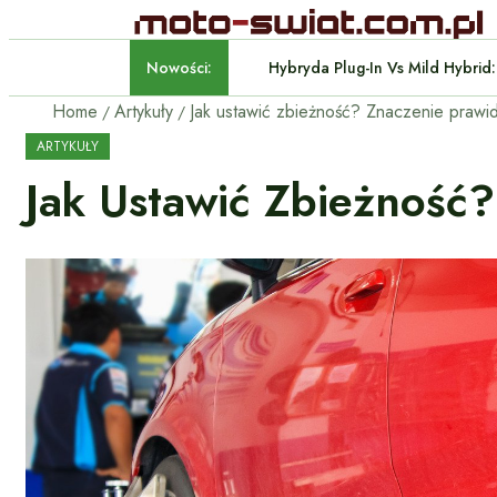
Nowości:
Hybryda Plug-In Vs Mild Hyb
Home
Artykuły
ARTYKUŁY
Jak Ustawić Zbieżność?