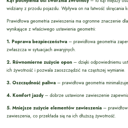
Kąt pochylenia osi sworznia zwrotnicy
– to kąt między osi
widziany z przodu pojazdu. Wpływa on na łatwość skręcania kół
Prawidłowa geometria zawieszenia ma ogromne znaczenie dla 
wynikające z właściwego ustawienia geometrii:
1. Poprawa bezpieczeństwa
– prawidłowa geometria zapewn
zwłaszcza w sytuacjach awaryjnych.
2. Równomierne zużycie opon
– dzięki odpowiedniemu usta
ich żywotność i pozwala zaoszczędzić na częstszej wymianie.
3. Oszczędność paliwa
– prawidłowa geometria minimalizuje 
4. Komfort jazdy
– dobrze ustawione zawieszenie zapewnia l
5. Mniejsze zużycie elementów zawieszenia
– prawidłowa
zawieszenia, co przekłada się na ich dłuższą żywotność.