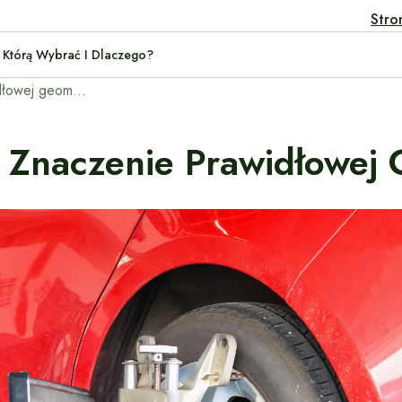
Stro
rid: Którą Wybrać I Dlaczego?
Jak ustawić zbieżność? Znaczenie prawidłowej geometrii zawieszenia.
 Znaczenie Prawidłowej 