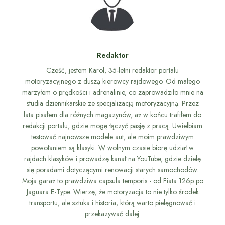
Redaktor
Cześć, jestem Karol, 35-letni redaktor portalu
motoryzacyjnego z duszą kierowcy rajdowego. Od małego
marzyłem o prędkości i adrenalinie, co zaprowadziło mnie na
studia dziennikarskie ze specjalizacją motoryzacyjną. Przez
lata pisałem dla różnych magazynów, aż w końcu trafiłem do
redakcji portalu, gdzie mogę łączyć pasję z pracą. Uwielbiam
testować najnowsze modele aut, ale moim prawdziwym
powołaniem są klasyki. W wolnym czasie biorę udział w
rajdach klasyków i prowadzę kanał na YouTube, gdzie dzielę
się poradami dotyczącymi renowacji starych samochodów.
Moja garaż to prawdziwa capsula temporis - od Fiata 126p po
Jaguara E-Type. Wierzę, że motoryzacja to nie tylko środek
transportu, ale sztuka i historia, którą warto pielęgnować i
przekazywać dalej.