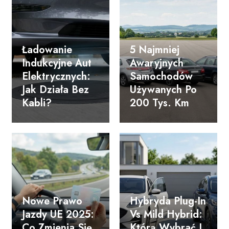
Ładowanie
5 Najmniej
Indukcyjne Aut
Awaryjnych
Elektrycznych:
Samochodów
Jak Działa Bez
Używanych Po
Kabli?
200 Tys. Km
Nowe Prawo
Hybryda Plug-In
Jazdy UE 2025:
Vs Mild Hybrid:
Co Zmienia Się
Którą Wybrać I