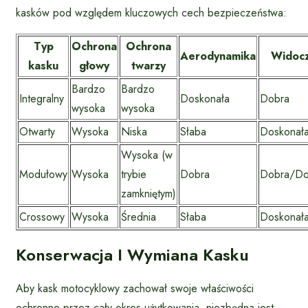
kasków pod względem kluczowych cech bezpieczeństwa:
Typ
Ochrona
Ochrona
Aerodynamika
Widoc
kasku
głowy
twarzy
Bardzo
Bardzo
Integralny
Doskonała
Dobra
wysoka
wysoka
Otwarty
Wysoka
Niska
Słaba
Doskonał
Wysoka (w
Modułowy
Wysoka
trybie
Dobra
Dobra/Do
zamkniętym)
Crossowy
Wysoka
Średnia
Słaba
Doskonał
Konserwacja I Wymiana Kasku
Aby kask motocyklowy zachował swoje właściwości
ochronne przez cały okres użytkowania, niezbędna jest