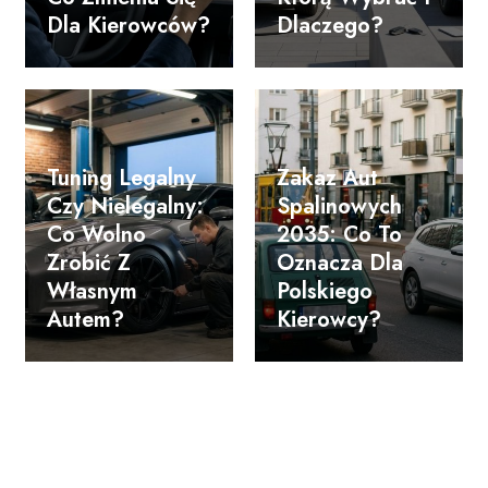
Dla Kierowców?
Dlaczego?
Tuning Legalny
Zakaz Aut
Czy Nielegalny:
Spalinowych
Co Wolno
2035: Co To
Zrobić Z
Oznacza Dla
Własnym
Polskiego
Autem?
Kierowcy?