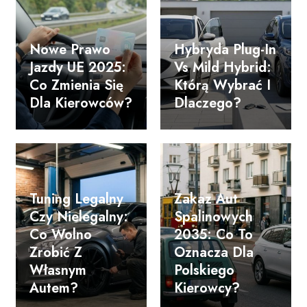
Nowe Prawo
Hybryda Plug-In
Jazdy UE 2025:
Vs Mild Hybrid:
Co Zmienia Się
Którą Wybrać I
Dla Kierowców?
Dlaczego?
Tuning Legalny
Zakaz Aut
Czy Nielegalny:
Spalinowych
Co Wolno
2035: Co To
Zrobić Z
Oznacza Dla
Własnym
Polskiego
Autem?
Kierowcy?