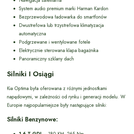
Nawigacja satelitarna
System audio premium marki Harman Kardon
Bezprzewodowa ładowarka do smartfonów
Dwustrefowa lub trzystrefowa klimatyzacja
automatyczna
Podgrzewane i wentylowane fotele
Elektrycznie sterowana klapa bagażnika
Panoramiczny szklany dach
Silniki I Osiągi
Kia Optima była oferowana z różnymi jednostkami
napędowymi, w zależności od rynku i generacji modelu. W
Europie najpopularniejsze były następujące silniki:
Silniki Benzynowe:
1.6 T-GDI
– 180 KM, 265 Nm