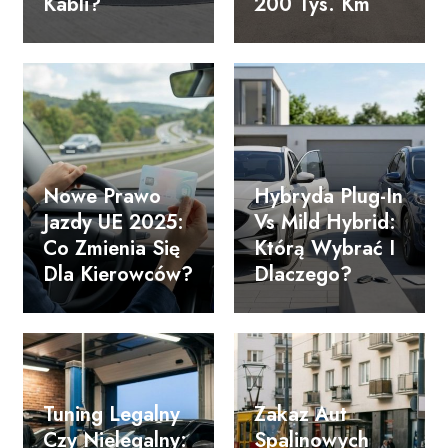
Kabli?
200 Tys. Km
Nowe Prawo
Hybryda Plug-In
Jazdy UE 2025:
Vs Mild Hybrid:
Co Zmienia Się
Którą Wybrać I
Dla Kierowców?
Dlaczego?
Tuning Legalny
Zakaz Aut
Czy Nielegalny:
Spalinowych