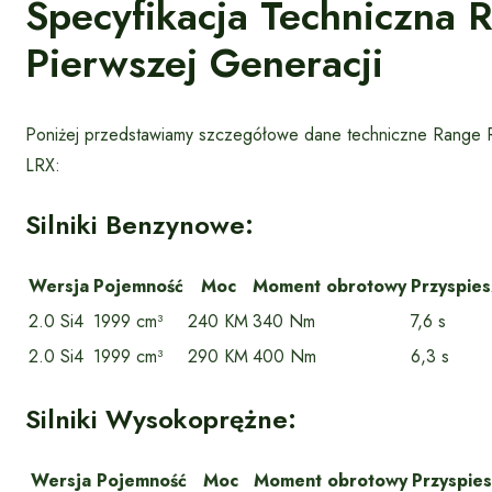
Specyfikacja Techniczna 
Pierwszej Generacji
Poniżej przedstawiamy szczegółowe dane techniczne Range R
LRX:
Silniki Benzynowe:
Wersja
Pojemność
Moc
Moment obrotowy
Przyspie
2.0 Si4
1999 cm³
240 KM
340 Nm
7,6 s
2.0 Si4
1999 cm³
290 KM
400 Nm
6,3 s
Silniki Wysokoprężne:
Wersja
Pojemność
Moc
Moment obrotowy
Przyspie