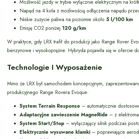
Możliwość jazdy w trybie wyłącznie elektrycznym na krót
Napęd na 4 koła z możliwością odłączenia napędu przed
Niskie zużycie paliwa na poziomie około
5 l/100 km
Emisję CO2 poniżej
120 g/km
W praktyce, gdy LRX trafił do produkcji jako Range Rover Ev
benzynowe i wysokoprężne. Hybryda pojawiła się w ofercie do
Technologie I Wyposażenie
Mimo że LRX był samochodem koncepcyjnym, zaprezentowano w 
produkcyjnego Range Rovera Evoque:
System Terrain Response
– automatycznie dostosowu
Adaptacyjne zawieszenie MagneRide
– z elektroma
System Start/Stop
– wyłączający silnik podczas posto
Elektrycznie wysuwane klamki
– poprawiające aerod