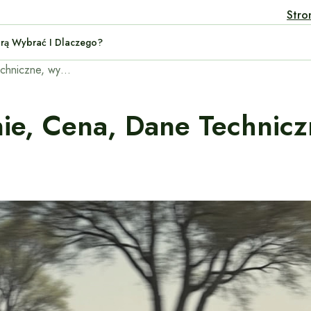
Stro
rid: Którą Wybrać I Dlaczego?
Land Rover LRX – opinie, cena, dane techniczne, wymiary, spalanie, osiągi
ie, Cena, Dane Technicz