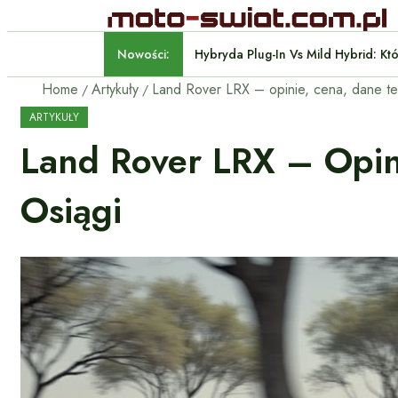
Nowości:
Hybryda Plug-In Vs Mild Hyb
Home
Artykuły
ARTYKUŁY
Land Rover LRX – Opin
Osiągi