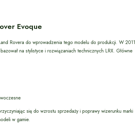
Rover Evoque
o Land Rovera do wprowadzenia tego modelu do produkcji. W 201
bazował na stylistyce i rozwiązaniach technicznych LRX. Główne
nowoczesne
yczyniając się do wzrostu sprzedaży i poprawy wizerunku marki
modeli w gamie.