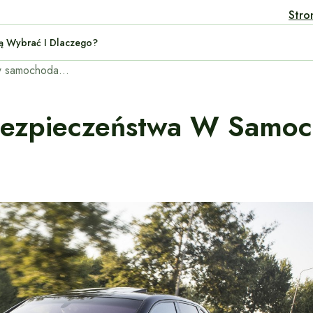
Stro
rid: Którą Wybrać I Dlaczego?
Nowoczesne systemy bezpieczeństwa w samochodach: co warto wiedzieć?
ezpieczeństwa W Samoc