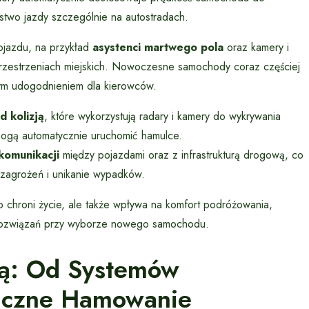
two jazdy szczególnie na autostradach.
pojazdu, na przykład
asystenci martwego pola
oraz kamery i
 przestrzeniach miejskich. Nowoczesne samochody coraz częściej
żym udogodnieniem dla kierowców.
d kolizją
, które wykorzystują radary i kamery do wykrywania
mogą automatycznie uruchomić hamulce.
komunikacji
między pojazdami oraz z infrastrukturą drogową, co
 zagrożeń i unikanie wypadków.
chroni życie, ale także wpływa na komfort podróżowania,
ych rozwiązań przy wyborze nowego samochodu.
ią: Od Systemów
miczne Hamowanie