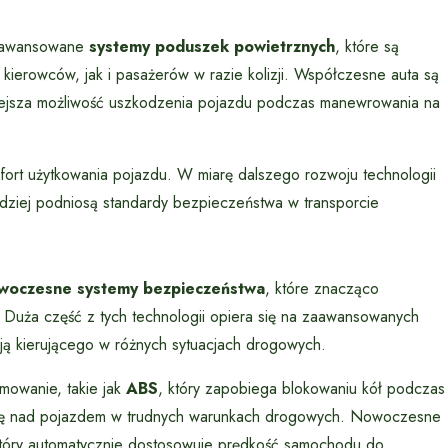
zaawansowane
systemy poduszek powietrznych
, które są
ierowców, jak i pasażerów w razie kolizji. Współczesne auta są
iejsza możliwość uszkodzenia pojazdu podczas manewrowania na
mfort użytkowania pojazdu. W miarę dalszego rozwoju technologii
rdziej podniosą standardy bezpieczeństwa w transporcie
woczesne systemy bezpieczeństwa
, które znacząco
 Duża część z tych technologii opiera się na zaawansowanych
ają kierującego w różnych sytuacjach drogowych.
owanie, takie jak
ABS
, który zapobiega blokowaniu kół podczas
olę nad pojazdem w trudnych warunkach drogowych. Nowoczesne
który automatycznie dostosowuje prędkość samochodu do