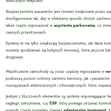
widocznych miejscach.
Bezpieczeństwo pasażerów jest również zwiększane przez 
skonfigurowane tak, aby w efektywny sposób chronić zarówno k
także często wyposażone w
asystenta parkowania
, co zmn
ciasnych przestrzeniach.
Systemy te nie tylko zwiększają bezpieczeństwo, ale także ko
możemy spodziewać się kolejnych innowacji, które jeszcze ba
drogowym.
Współczesne samochody są coraz częściej wyposażane w
no
podnoszą poziom ochrony zarówno kierowcy, jak i pasażerów.
rozwiązaniach elektronicznych i informatycznych, które wspier
Jednym z kluczowych elementów są systemy wspomagające ham
nagłego zatrzymania, czy
ESP
, który pomaga utrzymać kontr
pojazdy często posiadają również
adaptacyjny tempomat
, 