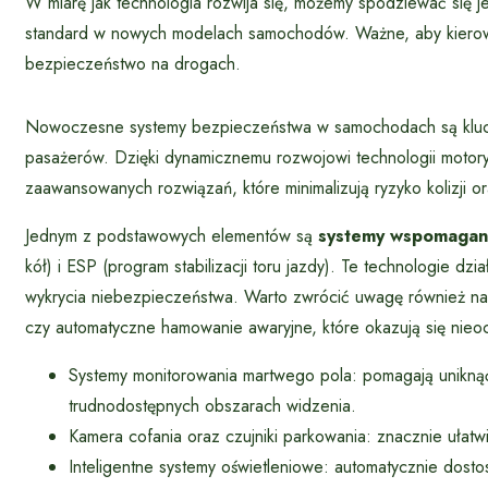
W miarę jak technologia rozwija się, możemy spodziewać się j
standard w nowych modelach samochodów. Ważne, aby kierowcy 
bezpieczeństwo na drogach.
Nowoczesne systemy bezpieczeństwa w samochodach są klucz
pasażerów. Dzięki dynamicznemu rozwojowi technologii moto
zaawansowanych rozwiązań, które minimalizują ryzyko kolizji 
Jednym z podstawowych elementów są
systemy wspomagani
kół) i ESP (program stabilizacji toru jazdy). Te technologie dz
wykrycia niebezpieczeństwa. Warto zwrócić uwagę również na
czy automatyczne hamowanie awaryjne, które okazują się nieo
Systemy monitorowania martwego pola: pomagają uniknąć
trudnodostępnych obszarach widzenia.
Kamera cofania oraz czujniki parkowania: znacznie ułatw
Inteligentne systemy oświetleniowe: automatycznie dost