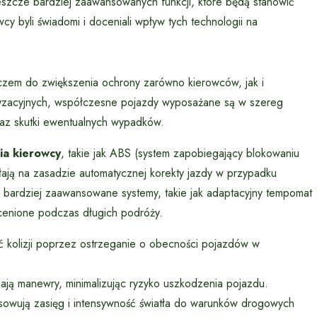
eszcze bardziej zaawansowanych funkcji, które będą stanowić
byli świadomi i doceniali wpływ tych technologii na
em do zwiększenia ochrony zarówno kierowców, jak i
ryzacyjnych, współczesne pojazdy wyposażane są w szereg
oraz skutki ewentualnych wypadków.
a kierowcy
, takie jak ABS (system zapobiegający blokowaniu
iałają na zasadzie automatycznej korekty jazdy w przypadku
 bardziej zaawansowane systemy, takie jak adaptacyjny tempomat
cenione podczas długich podróży.
 kolizji poprzez ostrzeganie o obecności pojazdów w
iają manewry, minimalizując ryzyko uszkodzenia pojazdu.
osowują zasięg i intensywność światła do warunków drogowych