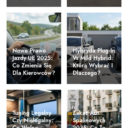
Nowe Prawo
Hybryda Plug-In
Jazdy UE 2025:
Vs Mild Hybrid:
Co Zmienia Się
Którą Wybrać I
Dla Kierowców?
Dlaczego?
Tuning Legalny
Zakaz Aut
Czy Nielegalny:
Spalinowych
Co Wolno
2035: Co To