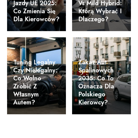
Jazdy UE 2025:
Vs Mild Hybrid:
Co Zmienia Się
Którą Wybrać I
Dla Kierowców?
Dlaczego?
Tuning Legalny
Zakaz Aut
Czy Nielegalny:
Spalinowych
Co Wolno
2035: Co To
Zrobić Z
Oznacza Dla
Własnym
Polskiego
Autem?
Kierowcy?