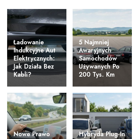
Ładowanie
5 Najmniej
Indukcyjne Aut
Awaryjnych
Elektrycznych:
Samochodów
Jak Działa Bez
Używanych Po
Kabli?
200 Tys. Km
Nowe Prawo
Hybryda Plug-In