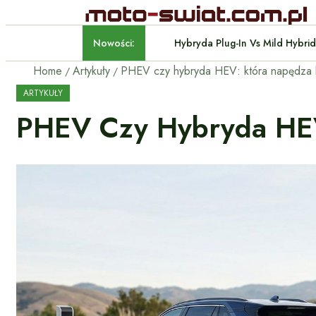
Nowości:
Home
Artykuły
PHEV czy hybryda HEV: która napędza lep
ARTYKUŁY
PHEV Czy Hybryda HEV: