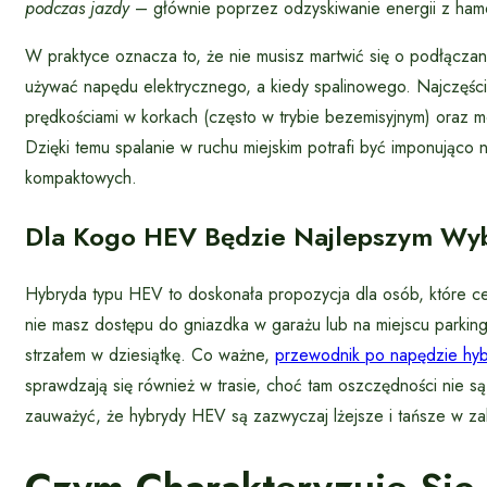
podczas jazdy
– głównie poprzez odzyskiwanie energii z hamow
W praktyce oznacza to, że nie musisz martwić się o podłącza
używać napędu elektrycznego, a kiedy spalinowego. Najczęściej
prędkościami w korkach (często w trybie bezemisyjnym) oraz 
Dzięki temu spalanie w ruchu miejskim potrafi być imponująco n
kompaktowych.
Dla Kogo HEV Będzie Najlepszym W
Hybryda typu HEV to doskonała propozycja dla osób, które cen
nie masz dostępu do gniazdka w garażu lub na miejscu parkin
strzałem w dziesiątkę. Co ważne,
przewodnik po napędzie hy
sprawdzają się również w trasie, choć tam oszczędności nie są 
zauważyć, że hybrydy HEV są zazwyczaj lżejsze i tańsze w zak