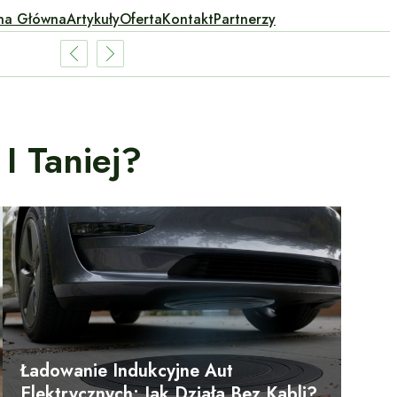
na Główna
Artykuły
Oferta
Kontakt
Partnerzy
I Taniej?
Ładowanie Indukcyjne Aut
Elektrycznych: Jak Działa Bez Kabli?