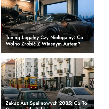
h
Tuning Legalny Czy Nielegalny: Co
Wolno Zrobić Z Własnym Autem?
Zakaz Aut Spalinowych 2035: Co To