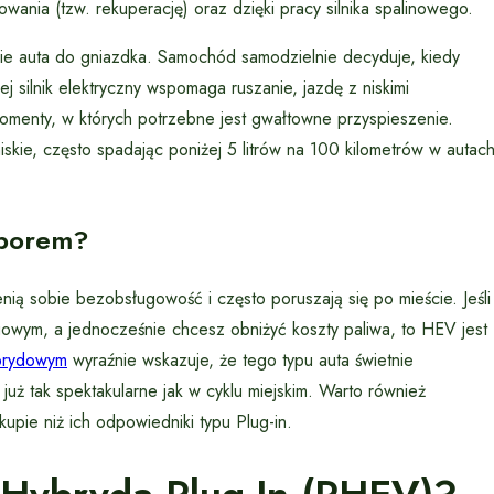
ania (tzw. rekuperację) oraz dzięki pracy silnika spalinowego.
nie auta do gniazdka. Samochód samodzielnie decyduje, kiedy
 silnik elektryczny wspomaga ruszanie, jazdę z niskimi
momenty, w których potrzebne jest gwałtowne przyspieszenie.
iskie, często spadając poniżej 5 litrów na 100 kilometrów w autac
yborem?
ią sobie bezobsługowość i często poruszają się po mieście. Jeśli
gowym, a jednocześnie chcesz obniżyć koszty paliwa, to HEV jest
brydowym
wyraźnie wskazuje, że tego typu auta świetnie
już tak spektakularne jak w cyklu miejskim. Warto również
upie niż ich odpowiedniki typu Plug-in.