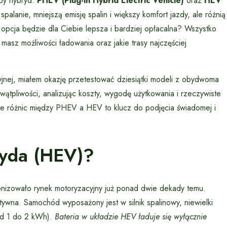
py hybryd:
PHEV (Plug-in Hybrid Electric Vehicle)
oraz
HEV
palanie, mniejszą emisję spalin i większy komfort jazdy, ale różnią
 opcja będzie dla Ciebie lepsza i bardziej opłacalna? Wszystko
masz możliwości ładowania oraz jakie trasy najczęściej
jnej, miałem okazję przetestować dziesiątki modeli z obydwoma
ątpliwości, analizując koszty, wygodę użytkowania i rzeczywiste
nie różnic między PHEV a HEV to klucz do podjęcia świadomej i
ryda (HEV)?
jonizowało rynek motoryzacyjny już ponad dwie dekady temu.
ktywna. Samochód wyposażony jest w silnik spalinowy, niewielki
 od 1 do 2 kWh).
Bateria w układzie HEV ładuje się wyłącznie