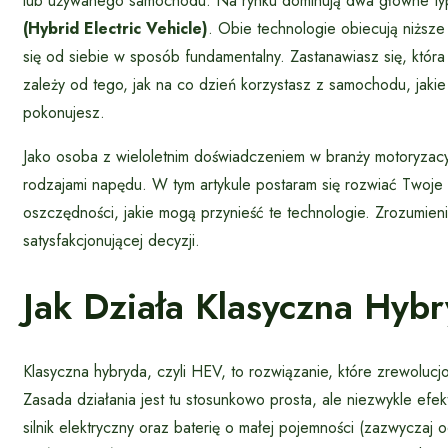
lub używanego samochodu. Na rynku dominują dwa główne ty
(Hybrid Electric Vehicle)
. Obie technologie obiecują niższe s
się od siebie w sposób fundamentalny. Zastanawiasz się, która
zależy od tego, jak na co dzień korzystasz z samochodu, jakie 
pokonujesz.
Jako osoba z wieloletnim doświadczeniem w branży motoryzacy
rodzajami napędu. W tym artykule postaram się rozwiać Twoje w
oszczędności, jakie mogą przynieść te technologie. Zrozumie
satysfakcjonującej decyzji.
Jak Działa Klasyczna Hyb
Klasyczna hybryda, czyli HEV, to rozwiązanie, które zrewoluc
Zasada działania jest tu stosunkowo prosta, ale niezwykle efe
silnik elektryczny oraz baterię o małej pojemności (zazwyczaj