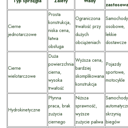
Typ sprzęgła
Zalety
Wady
zastosowa
Prosta
Ograniczona
Samochody
konstrukcja,
Cierne
trwałość przy
osobowe,
niska cena,
jednotarczowe
dużych
lekkie
łatwa
obciążeniach
dostawcze
obsługa
Duża
Wyższa cena,
powierzchnia
Pojazdy
Cierne
bardziej
cierna,
sportowe,
wielotarczowe
skomplikowana
wysoka
motocykle
konstrukcja
trwałość
Płynna
Niższa
Samochody
praca, brak
sprawność,
automatycz
Hydrokinetyczne
zużycia
wyższe
skrzynią
ciernego
zużycie paliwa
biegów