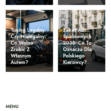
Tuning Legalny
Zakaz Aut
Czy Nielegalny:
Spalinowych
Co Wolno
2035: Co To
Zrobić Z
Oznacza Dla
Własnym
Polskiego
Autem?
Kierowcy?
MENU