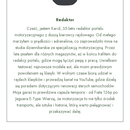
Redaktor
Cześć, jestem Karol, 35-letni redaktor portalu
motoryzacyjnego z duszą kierowcy rajdowego. Od małego
marzyłem o prędkości i adrenalinie, co zaprowadziło mnie na
studia dziennikarskie ze specjalizacją motoryzacyjną. Przez
lata pisałem dla różnych magazynów, aż w końcu trafiłem do
redakcji portalu, gdzie mogę łączyć pasję z pracą. Uwielbiam
testować najnowsze modele aut, ale moim prawdziwym
powołaniem są klasyki. W wolnym czasie biorę udział w
rajdach klasyków i prowadzę kanał na YouTube, gdzie dzielę
się poradami dotyczącymi renowacji starych samochodów.
Moja garaż to prawdziwa capsula temporis - od Fiata 126p po
Jaguara E-Type. Wierzę, że motoryzacja to nie tylko środek
transportu, ale sztuka i historia, którą warto pielęgnować i
przekazywać dalej.