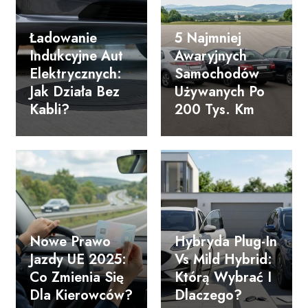
Ładowanie
5 Najmniej
Indukcyjne Aut
Awaryjnych
Elektrycznych:
Samochodów
Jak Działa Bez
Używanych Po
Kabli?
200 Tys. Km
Nowe Prawo
Hybryda Plug-In
Jazdy UE 2025:
Vs Mild Hybrid:
Co Zmienia Się
Którą Wybrać I
Dla Kierowców?
Dlaczego?