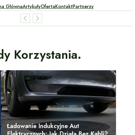
na Główna
Artykuły
Oferta
Kontakt
Partnerzy
dy Korzystania.
Ładowanie Indukcyjne Aut
Elektrycznych: Jak Działa Bez Kabli?