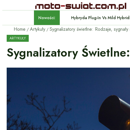
Nowości:
Hybryda Plug-In Vs Mild Hyb
Home
Artykuły
ARTYKUŁY
Sygnalizatory Świetlne: