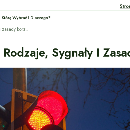
Stro
rid: Którą Wybrać I Dlaczego?
Sygnalizatory świetlne: Rodzaje, sygnały i zasady korzystania.
 Rodzaje, Sygnały I Zasa