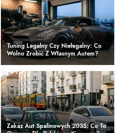
Tuning Legalny Czy Nielegalny: Co
Wolno Zrobić Z Własnym Autem?
Zakaz Aut Spalinowych 2035: Co To