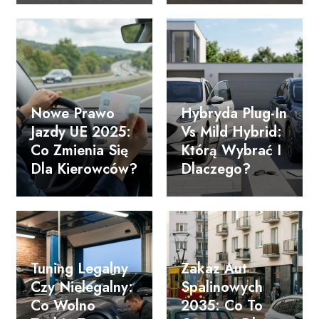
Nowe Prawo
Hybryda Plug-In
Jazdy UE 2025:
Vs Mild Hybrid:
Co Zmienia Się
Którą Wybrać I
Dla Kierowców?
Dlaczego?
Tuning Legalny
Zakaz Aut
Czy Nielegalny:
Spalinowych
Co Wolno
2035: Co To