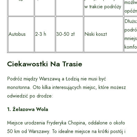
możli
w trakcie podróży
opóźn
Dłużs
podró
Autobus
2-3 h
30-50 zł
Niski koszt
mniej
komfo
Ciekawostki Na Trasie
Podróż między Warszawą a Łodzią nie musi być
monotonna. Oto kilka interesujących miejsc, które możesz
odwiedzić po drodze:
1. Żelazowa Wola
Miejsce urodzenia Fryderyka Chopina, oddalone o około
50 km od Warszawy. To idealne miejsce na krótki postój i