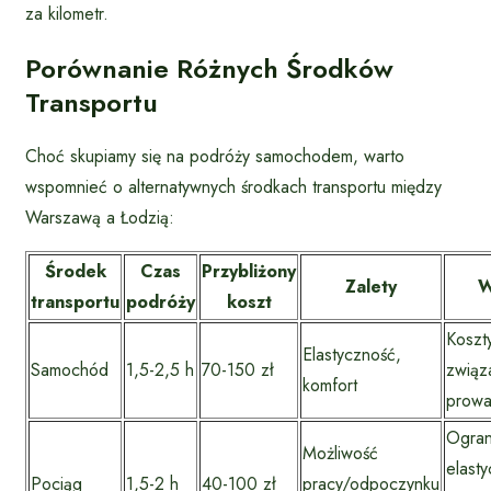
za kilometr.
Porównanie Różnych Środków
Transportu
Choć skupiamy się na podróży samochodem, warto
wspomnieć o alternatywnych środkach transportu między
Warszawą a Łodzią:
Środek
Czas
Przybliżony
Zalety
W
transportu
podróży
koszt
Koszty
Elastyczność,
Samochód
1,5-2,5 h
70-150 zł
związ
komfort
prow
Ogran
Możliwość
elast
Pociąg
1,5-2 h
40-100 zł
pracy/odpoczynku