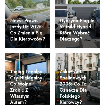
Nowe Prawo
Hybryda Plug-In
Jazdy UE 2025:
Vs Mild Hybrid:
Co Zmienia Się
Którą Wybrać I
Dla Kierowców?
Dlaczego?
Tuning Legalny
Zakaz Aut
Czy Nielegalny:
Spalinowych
Co Wolno
2035: Co To
Zrobić Z
Oznacza Dla
Własnym
Polskiego
Autem?
Kierowcy?