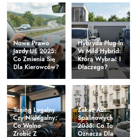
Nowe Prawo
Hybryda Plug-In
Jazdy UE 2025:
Vs Mild Hybrid:
Co Zmienia Się
Którą Wybrać I
Dla Kierowców?
Dlaczego?
Tuning Legalny
Zakaz Aut
Czy Nielegalny:
Spalinowych
Co Wolno
2035: Co To
Zrobić Z
Oznacza Dla