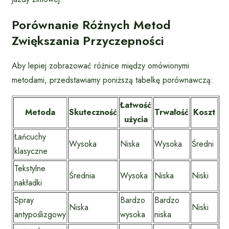
Porównanie Różnych Metod
Zwiększania Przyczepności
Aby lepiej zobrazować różnice między omówionymi
metodami, przedstawiamy poniższą tabelkę porównawczą:
Łatwość
Metoda
Skuteczność
Trwałość
Koszt
użycia
Łańcuchy
Wysoka
Niska
Wysoka
Średni
klasyczne
Tekstylne
Średnia
Wysoka
Niska
Niski
nakładki
Spray
Bardzo
Bardzo
Niska
Niski
antypoślizgowy
wysoka
niska