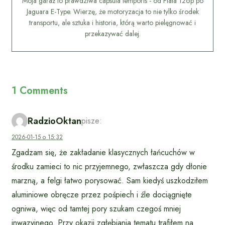
Moja garaż to prawdziwa capsula temporis - od Fiata 126p po
Jaguara E-Type. Wierzę, że motoryzacja to nie tylko środek
transportu, ale sztuka i historia, którą warto pielęgnować i
przekazywać dalej.
1 Comments
RadzioOktan
pisze:
2026-01-15 o 15:32
Zgadzam się, że zakładanie klasycznych łańcuchów w
środku zamieci to nic przyjemnego, zwłaszcza gdy dłonie
marzną, a felgi łatwo porysować. Sam kiedyś uszkodziłem
aluminiowe obręcze przez pośpiech i źle dociągnięte
ogniwa, więc od tamtej pory szukam czegoś mniej
inwazyjnego. Przy okazji zgłębiania tematu trafiłem na