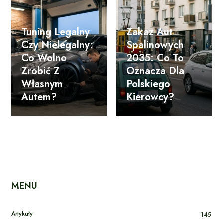
Tuning Legalny
Zakaz Aut
Czy Nielegalny:
Spalinowych
Co Wolno
2035: Co To
Zrobić Z
Oznacza Dla
Własnym
Polskiego
Autem?
Kierowcy?
MENU
Artykuły
145