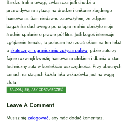
Bardzo trafne uwagi, zwłaszcza jeśli chodzi o
przewidywanie sytuacji na drodze i unikanie zbędnego
hamowania. Sam niedawno zauważyłem, że zdjęcie
bagażnika dachowego po urlopie realnie obniżyło moje
średnie spalanie o prawie pół litra. Jeśli kogoś interesuje
zgłębienie tematu, to polecam też rzucić okiem na ten tekst
o
skutecznym ograniczaniu zużycia paliwa
, gdzie autorzy
fajnie rozwinęli kwestię hamowania silnikiem i dbania o stan
techniczny auta w kontekście oszczędności. Przy obecnych
cenach na stacjach każda taka wskazówka jest na wagę
złota.
ZALOGUJ SIĘ, ABY ODPOWIEDZIEĆ
Leave A Comment
Musisz się
zalogować
, aby móc dodać komentarz.