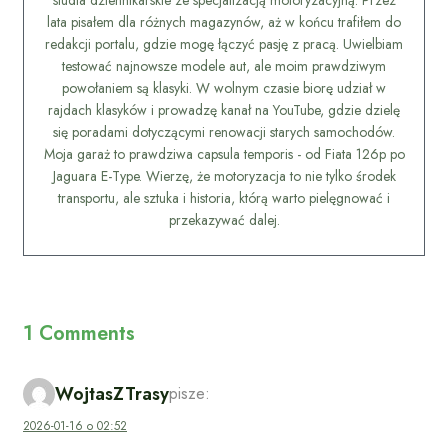
studia dziennikarskie ze specjalizacją motoryzacyjną. Przez
lata pisałem dla różnych magazynów, aż w końcu trafiłem do
redakcji portalu, gdzie mogę łączyć pasję z pracą. Uwielbiam
testować najnowsze modele aut, ale moim prawdziwym
powołaniem są klasyki. W wolnym czasie biorę udział w
rajdach klasyków i prowadzę kanał na YouTube, gdzie dzielę
się poradami dotyczącymi renowacji starych samochodów.
Moja garaż to prawdziwa capsula temporis - od Fiata 126p po
Jaguara E-Type. Wierzę, że motoryzacja to nie tylko środek
transportu, ale sztuka i historia, którą warto pielęgnować i
przekazywać dalej.
1 Comments
WojtasZTrasy
pisze:
2026-01-16 o 02:52