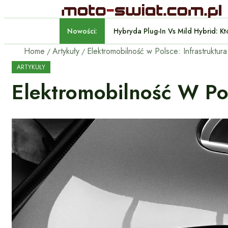
Nowości:
Hybryda Plug-In Vs Mild Hyb
Home
Artykuły
ARTYKUŁY
Elektromobilność W Pol