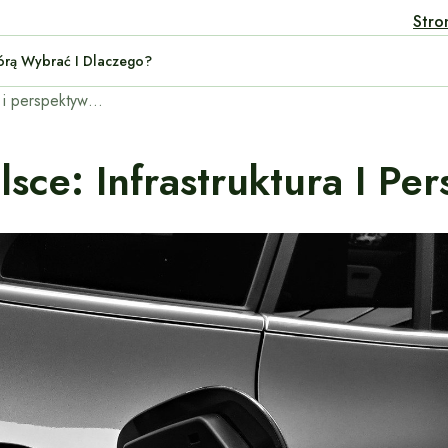
Stro
rid: Którą Wybrać I Dlaczego?
Elektromobilność w Polsce: Infrastruktura i perspektywy rozwoju.
sce: Infrastruktura I Pe