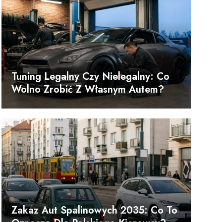
Tuning Legalny Czy Nielegalny: Co
Wolno Zrobić Z Własnym Autem?
m
Zakaz Aut Spalinowych 2035: Co To