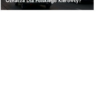
Oznacza Dla Polskiego Kierowcy?
.
,