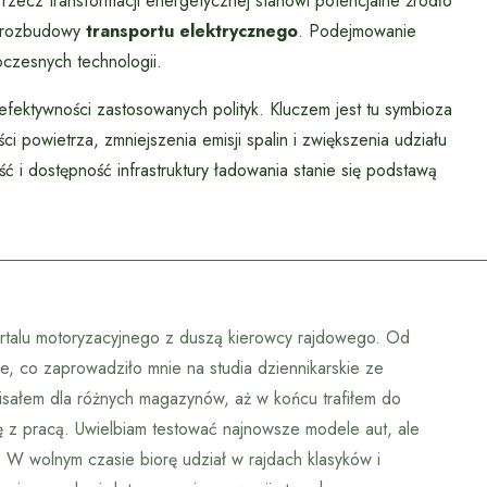
rzecz transformacji energetycznej stanowi potencjalne źródło
a rozbudowy
transportu elektrycznego
. Podejmowanie
zesnych technologii.
efektywności zastosowanych polityk. Kluczem jest tu symbioza
i powietrza, zmniejszenia emisji spalin i zwiększenia udziału
 i dostępność infrastruktury ładowania stanie się podstawą
portalu motoryzacyjnego z duszą kierowcy rajdowego. Od
e, co zaprowadziło mnie na studia dziennikarskie ze
 pisałem dla różnych magazynów, aż w końcu trafiłem do
ję z pracą. Uwielbiam testować najnowsze modele aut, ale
 W wolnym czasie biorę udział w rajdach klasyków i