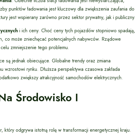
wania
. Obecnie liczba stacji ładowania jest niewystarczająca,
czby punktów ładowania jest kluczowy dla zwiększenia zaufania do
ry jest wspierany zarówno przez sektor prywatny, jak i publiczny
ycznych
i ich ceny. Choć ceny tych pojazdów stopniowo spadają
ch, co może zniechęcać potencjalnych nabywców. Rządowe
a celu zmniejszenie tego problemu.
e są jednak obiecujące. Globalne trendy oraz zmiana
mu wzrostowi rynku. Dłuższa perspektywa czasowa zakłada
odatkowo zwiększy atrakcyjność samochodów elektrycznych.
Na Środowisko I
, który odgrywa istotną rolę w transformacji energetycznej kraju.