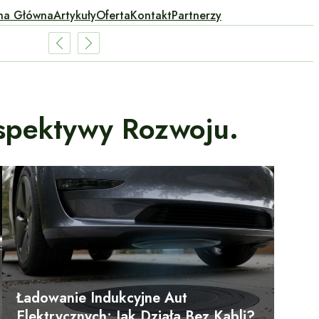
na Główna
Artykuły
Oferta
Kontakt
Partnerzy
rspektywy Rozwoju.
Ładowanie Indukcyjne Aut
Elektrycznych: Jak Działa Bez Kabli?