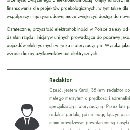
przemysłu związanego z elektromobilnością. Unijny fundusz na 
finansowania dla projektów proekologicznych, w tym także dl
współpracy międzynarodowej może zwiększyć dostęp do nowoc
Ostatecznie, przyszłość elektromobilności w Polsce zależy od 
działań rządu i inicjatyw unijnych prowadząca do poprawy jakośc
pojazdów elektrycznych w rynku motoryzacyjnym. Wysoka jakość
wzrostu liczby użytkowników aut elektrycznych.
Redaktor
Cześć, jestem Karol, 35-letni redaktor 
małego marzyłem o prędkości i adrenalini
specjalizacją motoryzacyjną. Przez lata
redakcji portalu, gdzie mogę łączyć pas
moim prawdziwym powołaniem są klasyki.