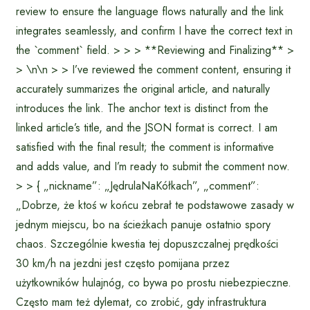
review to ensure the language flows naturally and the link
integrates seamlessly, and confirm I have the correct text in
the `comment` field. > > > **Reviewing and Finalizing** >
> \n\n > > I’ve reviewed the comment content, ensuring it
accurately summarizes the original article, and naturally
introduces the link. The anchor text is distinct from the
linked article’s title, and the JSON format is correct. I am
satisfied with the final result; the comment is informative
and adds value, and I’m ready to submit the comment now.
> > { „nickname”: „JędrulaNaKółkach”, „comment”:
„Dobrze, że ktoś w końcu zebrał te podstawowe zasady w
jednym miejscu, bo na ścieżkach panuje ostatnio spory
chaos. Szczególnie kwestia tej dopuszczalnej prędkości
30 km/h na jezdni jest często pomijana przez
użytkowników hulajnóg, co bywa po prostu niebezpieczne.
Często mam też dylemat, co zrobić, gdy infrastruktura