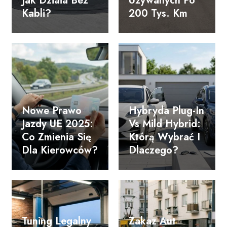
Jak Działa Bez
Używanych Po
Kabli?
200 Tys. Km
Nowe Prawo
Hybryda Plug-In
Jazdy UE 2025:
Vs Mild Hybrid:
Co Zmienia Się
Którą Wybrać I
Dla Kierowców?
Dlaczego?
Tuning Legalny
Zakaz Aut