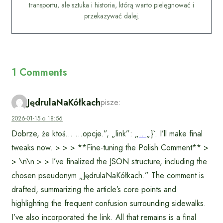
transportu, ale sztuka i historia, którą warto pielęgnować i
przekazywać dalej.
1 Comments
JędrulaNaKółkach
pisze:
2026-01-15 o 18:56
Dobrze, że ktoś… …opcje.”, „link”: „
…
„}`. I’ll make final
tweaks now. > > > **Fine-tuning the Polish Comment** >
> \n\n > > I’ve finalized the JSON structure, including the
chosen pseudonym „JędrulaNaKółkach.” The comment is
drafted, summarizing the article’s core points and
highlighting the frequent confusion surrounding sidewalks.
I’ve also incorporated the link. All that remains is a final