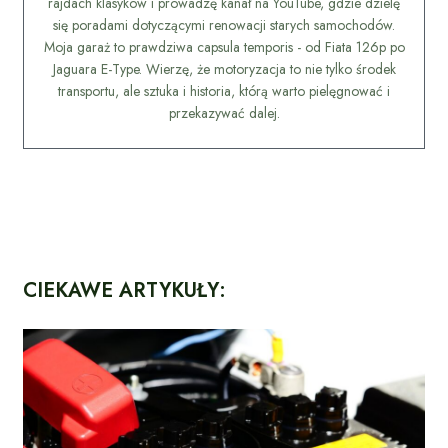
rajdach klasyków i prowadzę kanał na YouTube, gdzie dzielę
się poradami dotyczącymi renowacji starych samochodów.
Moja garaż to prawdziwa capsula temporis - od Fiata 126p po
Jaguara E-Type. Wierzę, że motoryzacja to nie tylko środek
transportu, ale sztuka i historia, którą warto pielęgnować i
przekazywać dalej.
CIEKAWE ARTYKUŁY: