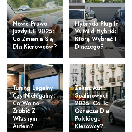
Nowe Prawo
Hybryda Plug-In
Jazdy UE 2025:
Vs Mild Hybrid:
Co Zmienia Się
Którą Wybrać I
Dla Kierowców?
Dlaczego?
Tuning Legalny
Zakaz Aut
Czy Nielegalny:
Spalinowych
Co Wolno
2035: Co To
Zrobić Z
Oznacza Dla
Własnym
Polskiego
Autem?
Kierowcy?