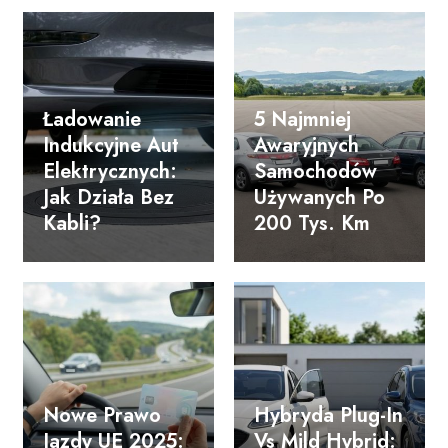
Ładowanie
5 Najmniej
Indukcyjne Aut
Awaryjnych
Elektrycznych:
Samochodów
Jak Działa Bez
Używanych Po
Kabli?
200 Tys. Km
Nowe Prawo
Hybryda Plug-In
Jazdy UE 2025:
Vs Mild Hybrid: