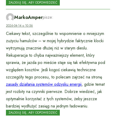
ZALOGUJ SIĘ, ABY ODPOWIEDZIEĆ
MarkoAmper
pisze:
2026-04-14 o 10:56
Ciekawy tekst, szczególnie to wspomnienie o mniejszym
zużyciu hamulców – w mojej hybrydzie faktycznie klocki
wytrzymują znacznie dłużej niż w starym dieslu.
Rekuperacja to chyba najważniejszy element, który
sprawia, że jazda po mieście staje się tak efektywna pod
względem kosztów. Jeśli kogoś ciekawią techniczne
szczegóły tego procesu, to polecam zajrzeć na stronę
zasady działania systemów odzysku energii
, gdzie temat
jest rozbity na czynniki pierwsze. Dobrze wiedzieć, jak
optymalnie korzystać z tych systemów, żeby jeszcze
bardziej wydłużyć zasięg na jednym ładowaniu.
ZALOGUJ SIĘ, ABY ODPOWIEDZIEĆ