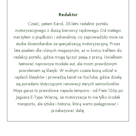
Redaktor
Cześć, jestem Karol, 35-letni redaktor portalu
motoryzacyjnego z duszą kierowcy rajdowego. Od małego
marzyłem o prędkości i adrenalinie, co zaprowadziło mnie na
studia dziennikarskie ze specjalizacją motoryzacyjną. Przez
lata pisałem dla różnych magazynów, aż w końcu trafiłem do
redakcji portalu, gdzie mogę łączyć pasję z pracą. Uwielbiam
testować najnowsze modele aut, ale moim prawdziwym
powołaniem są klasyki. W wolnym czasie biorę udział w
rajdach klasyków i prowadzę kanał na YouTube, gdzie dzielę
się poradami dotyczącymi renowacji starych samochodów.
Moja garaż to prawdziwa capsula temporis - od Fiata 126p po
Jaguara E-Type. Wierzę, że motoryzacja to nie tylko środek
transportu, ale sztuka i historia, którą warto pielęgnować i
przekazywać dalej.