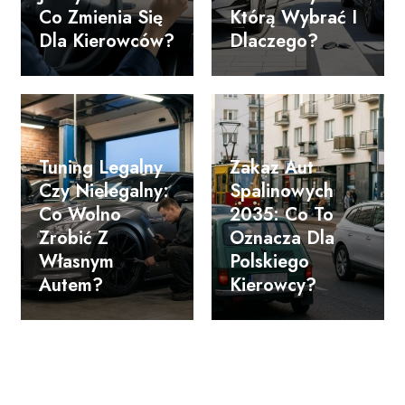
Co Zmienia Się
Którą Wybrać I
Dla Kierowców?
Dlaczego?
Tuning Legalny
Zakaz Aut
Czy Nielegalny:
Spalinowych
Co Wolno
2035: Co To
Zrobić Z
Oznacza Dla
Własnym
Polskiego
Autem?
Kierowcy?