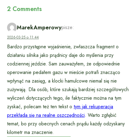
2 Comments
MarekAmperowy
pisze:
2026-03-25 o 11:44
Bardzo przystępne wyjaśnienie, zwłaszcza fragment o
działaniu silnika jako prądnicy daje do myślenia przy
codziennej jeździe. Sam zauważyłem, że odpowiednie
operowanie pedałem gazu w mieście potrafi znacząco
wpłynąć na zasięg, a klocki hamulcowe niemal się nie
zużywają. Dla osób, które szukają bardziej szczegółowych
wyliczeń dotyczących tego, ile faktycznie można na tym
zyskać, polecam też ten tekst o
tym jak rekuperacja
przekłada się na realne oszczędności
. Warto zgłębić
temat, bo przy obecnych cenach prądu każdy odzyskany
kilometr ma znaczenie.