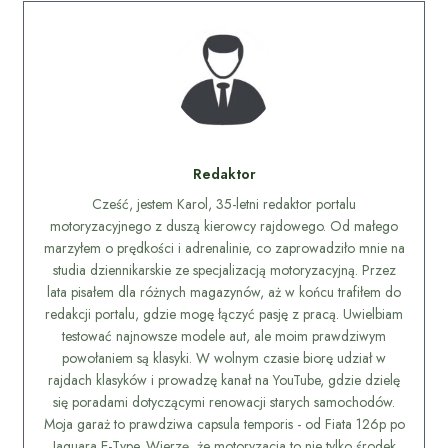
Redaktor
Cześć, jestem Karol, 35-letni redaktor portalu
motoryzacyjnego z duszą kierowcy rajdowego. Od małego
marzyłem o prędkości i adrenalinie, co zaprowadziło mnie na
studia dziennikarskie ze specjalizacją motoryzacyjną. Przez
lata pisałem dla różnych magazynów, aż w końcu trafiłem do
redakcji portalu, gdzie mogę łączyć pasję z pracą. Uwielbiam
testować najnowsze modele aut, ale moim prawdziwym
powołaniem są klasyki. W wolnym czasie biorę udział w
rajdach klasyków i prowadzę kanał na YouTube, gdzie dzielę
się poradami dotyczącymi renowacji starych samochodów.
Moja garaż to prawdziwa capsula temporis - od Fiata 126p po
Jaguara E-Type. Wierzę, że motoryzacja to nie tylko środek