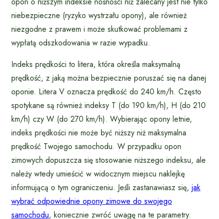
opon o niższym indeksie nośności niż zalecany jest nie tylko
niebezpieczne (ryzyko wystrzału opony), ale również
niezgodne z prawem i może skutkować problemami z
wypłatą odszkodowania w razie wypadku.
Indeks prędkości to litera, która określa maksymalną
prędkość, z jaką można bezpiecznie poruszać się na danej
oponie. Litera V oznacza prędkość do 240 km/h. Często
spotykane są również indeksy T (do 190 km/h), H (do 210
km/h) czy W (do 270 km/h). Wybierając opony letnie,
indeks prędkości nie może być niższy niż maksymalna
prędkość Twojego samochodu. W przypadku opon
zimowych dopuszcza się stosowanie niższego indeksu, ale
należy wtedy umieścić w widocznym miejscu naklejkę
informującą o tym ograniczeniu. Jeśli zastanawiasz się,
jak
wybrać odpowiednie opony zimowe do swojego
samochodu
, koniecznie zwróć uwagę na te parametry.