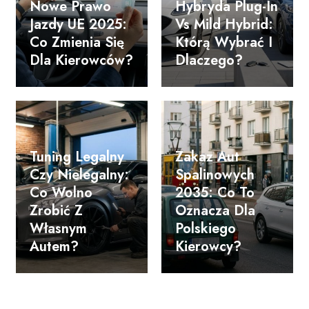
Nowe Prawo
Hybryda Plug-In
Jazdy UE 2025:
Vs Mild Hybrid:
Co Zmienia Się
Którą Wybrać I
Dla Kierowców?
Dlaczego?
Tuning Legalny
Zakaz Aut
Czy Nielegalny:
Spalinowych
Co Wolno
2035: Co To
Zrobić Z
Oznacza Dla
Własnym
Polskiego
Autem?
Kierowcy?