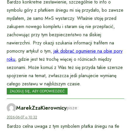
Bardzo konkretne zestawienie, szczególnie to info o
symbolu góry z płatkiem śniegu mi się przydało, bo zawsze
myślałem, że samo M+S wystarczy. Właśnie stoję przed
zakupem nowego kompletu i staram się nie przepłacić,
zachowując przy tym bezpieczeństwo na śliskiej
nawierzchni. Przy okazji szukania informacji trafiłem na
pomocny artykuł o tym,
jak dobrać ogumienie na obie pory
roku
, gdzie jest też trochę więcej o różnicach między
sezonami. Może komuś z Was też się przyda takie szersze
spojrzenie na temat, zwłaszcza jeśli planujecie wymianę
całego zestawu w najbliższym czasie.
ZALOGUJ SIĘ, ABY ODPOWIEDZIEĆ
MarekZzaKierownicy
pisze:
2026-06-07 o 10:32
Bardzo celna uwaga z tym symbolem płatka śniegu na tle