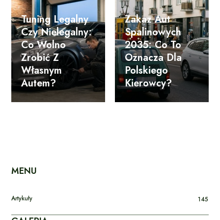
Tuning Legalny
Zakaz Aut
Czy Nielegalny:
Spalinowych
Co Wolno
2035: Co To
Zrobić Z
Oznacza Dla
Własnym
Polskiego
Autem?
Kierowcy?
MENU
Artykuły
145