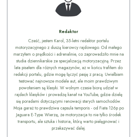
Redaktor
Cześć, jestem Karol, 35-letni redaktor portalu
motoryzacyjnego z duszą kierowcy rajdowego. Od małego
marzyłem o prędkości i adrenalinie, co zaprowadziło mnie na
studia dziennikarskie ze specjalizacją motoryzacyjną. Przez
lata pisałem dla różnych magazynów, aż w końcu trafiłem do
redakcji portalu, gdzie mogę łączyć pasję z pracą. Uwielbiam
testować najnowsze modele aut, ale moim prawdziwym
powołaniem są klasyki. W wolnym czasie biorę udział w
rajdach klasyków i prowadzę kanał na YouTube, gdzie dzielę
się poradami dotyczącymi renowacji starych samochodów.
Moja garaż to prawdziwa capsula temporis - od Fiata 126p po
Jaguara E-Type. Wierzę, że motoryzacja to nie tylko środek
transportu, ale sztuka i historia, którą warto pielęgnować i
przekazywać dalej.