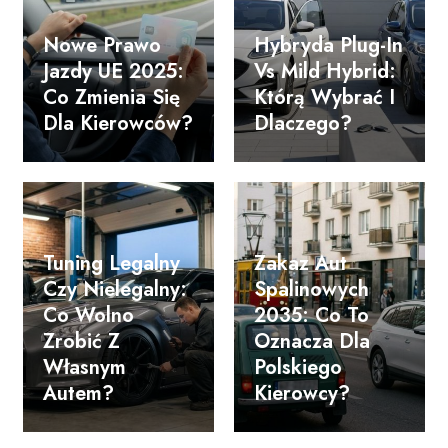
Nowe Prawo
Hybryda Plug-In
Jazdy UE 2025:
Vs Mild Hybrid:
Co Zmienia Się
Którą Wybrać I
Dla Kierowców?
Dlaczego?
Tuning Legalny
Zakaz Aut
Czy Nielegalny:
Spalinowych
Co Wolno
2035: Co To
Zrobić Z
Oznacza Dla
Własnym
Polskiego
Autem?
Kierowcy?