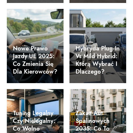
Nowe Prawo
Hybryda Plug-In
Jazdy UE 2025:
Vs Mild Hybrid:
Co Zmienia Się
Którą Wybrać I
Dla Kierowców?
Dlaczego?
Tuning Legalny
Zakaz Aut
Czy Nielegalny:
Spalinowych
Co Wolno
2035: Co To