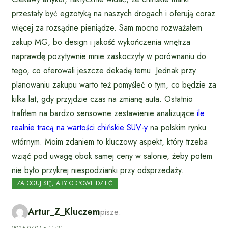
przestały być egzotyką na naszych drogach i oferują coraz
więcej za rozsądne pieniądze. Sam mocno rozważałem
zakup MG, bo design i jakość wykończenia wnętrza
naprawdę pozytywnie mnie zaskoczyły w porównaniu do
tego, co oferowali jeszcze dekadę temu. Jednak przy
planowaniu zakupu warto też pomyśleć o tym, co będzie za
kilka lat, gdy przyjdzie czas na zmianę auta. Ostatnio
trafiłem na bardzo sensowne zestawienie analizujące
ile
realnie tracą na wartości chińskie SUV-y
na polskim rynku
wtórnym. Moim zdaniem to kluczowy aspekt, który trzeba
wziąć pod uwagę obok samej ceny w salonie, żeby potem
nie było przykrej niespodzianki przy odsprzedaży.
ZALOGUJ SIĘ, ABY ODPOWIEDZIEĆ
Artur_Z_Kluczem
pisze: