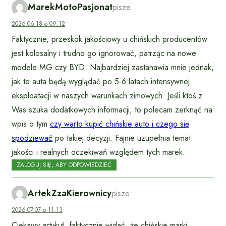
MarekMotoPasjonat
pisze:
2026-06-18 o 09:12
Faktycznie, przeskok jakościowy u chińskich producentów
jest kolosalny i trudno go ignorować, patrząc na nowe
modele MG czy BYD. Najbardziej zastanawia mnie jednak,
jak te auta będą wyglądać po 5-6 latach intensywnej
eksploatacji w naszych warunkach zimowych. Jeśli ktoś z
Was szuka dodatkowych informacji, to polecam zerknąć na
wpis o tym
czy warto kupić chińskie auto i czego się
spodziewać
po takiej decyzji. Fajnie uzupełnia temat
jakości i realnych oczekiwań względem tych marek.
ZALOGUJ SIĘ, ABY ODPOWIEDZIEĆ
ArtekZzaKierownicy
pisze:
2026-07-07 o 11:13
Ciekawy artykuł, faktycznie widać, że chińskie marki