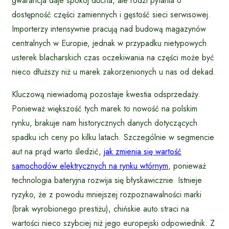
gwarancja daje spokój ducha, ale rodzi pytania o
dostępność części zamiennych i gęstość sieci serwisowej.
Importerzy intensywnie pracują nad budową magazynów
centralnych w Europie, jednak w przypadku nietypowych
usterek blacharskich czas oczekiwania na części może być
nieco dłuższy niż u marek zakorzenionych u nas od dekad.
Kluczową niewiadomą pozostaje kwestia odsprzedaży.
Ponieważ większość tych marek to nowość na polskim
rynku, brakuje nam historycznych danych dotyczących
spadku ich ceny po kilku latach. Szczególnie w segmencie
aut na prąd warto śledzić,
jak zmienia się wartość
samochodów elektrycznych na rynku wtórnym
, ponieważ
technologia bateryjna rozwija się błyskawicznie. Istnieje
ryzyko, że z powodu mniejszej rozpoznawalności marki
(brak wyrobionego prestiżu), chińskie auto straci na
wartości nieco szybciej niż jego europejski odpowiednik. Z