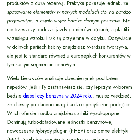
produktów z dużą rezerwą. Praktyka pokazuje jednak, że
spasowanie elementów w nowych modelach stoi na bardzo
przyzwoitym, a często wręcz bardzo dobrym poziomie
. Nic
nie trzeszczy podczas jazdy po nierównościach, a plastiki
w zasięgu wzroku i rąk są przyjemne w dotyku. Oczywiście,
w dolnych partiach kabiny znajdziesz twardsze tworzywa,
ale jest to standard również u europejskich konkurentów w
tym samym segmencie cenowym.
Wielu kierowców analizuje obecnie rynek pod kątem
napędów. Jeśli i Ty zastanawiasz się, czy lepszym wyborem
będzie
diesel czy benzyna w 2024 roku
, musisz wiedzieć,
że chińscy producenci mają bardzo specyficzne podejście.
W ich ofercie rzadko znajdziesz silniki wysokoprężne.
Dominują turbodoładowane jednostki benzynowe,
nowoczesne hybrydy plug-in (PHEV) oraz pełne elektryki
(BEV). Silniki benzynowe to często sprawdzone