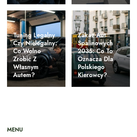
Tuning Legalny
Zakaz Aut
Czy Nielegalny:
Spalinowych
Co Wolno
2035: Co To
Zrobić Z
Oznacza Dla
Własnym
Polskiego
Autem?
Kierowcy?
MENU