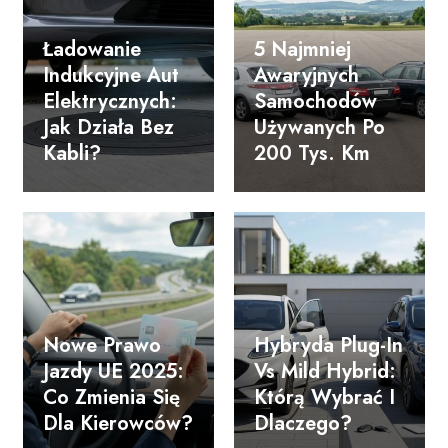
Ładowanie
5 Najmniej
Indukcyjne Aut
Awaryjnych
Elektrycznych:
Samochodów
Jak Działa Bez
Używanych Po
Kabli?
200 Tys. Km
Nowe Prawo
Hybryda Plug-In
Jazdy UE 2025:
Vs Mild Hybrid:
Co Zmienia Się
Którą Wybrać I
Dla Kierowców?
Dlaczego?