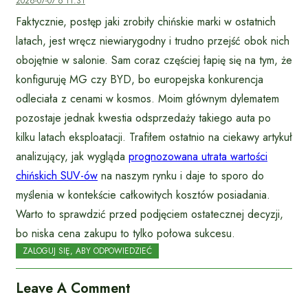
2026-07-07 o 11:31
Faktycznie, postęp jaki zrobiły chińskie marki w ostatnich
latach, jest wręcz niewiarygodny i trudno przejść obok nich
obojętnie w salonie. Sam coraz częściej łapię się na tym, że
konfiguruję MG czy BYD, bo europejska konkurencja
odleciała z cenami w kosmos. Moim głównym dylematem
pozostaje jednak kwestia odsprzedaży takiego auta po
kilku latach eksploatacji. Trafiłem ostatnio na ciekawy artykuł
analizujący, jak wygląda
prognozowana utrata wartości
chińskich SUV-ów
na naszym rynku i daje to sporo do
myślenia w kontekście całkowitych kosztów posiadania.
Warto to sprawdzić przed podjęciem ostatecznej decyzji,
bo niska cena zakupu to tylko połowa sukcesu.
ZALOGUJ SIĘ, ABY ODPOWIEDZIEĆ
Leave A Comment