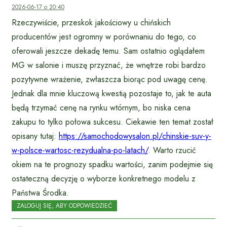
2026-06-17 o 20:40
Rzeczywiście, przeskok jakościowy u chińskich
producentów jest ogromny w porównaniu do tego, co
oferowali jeszcze dekadę temu. Sam ostatnio oglądałem
MG w salonie i muszę przyznać, że wnętrze robi bardzo
pozytywne wrażenie, zwłaszcza biorąc pod uwagę cenę.
Jednak dla mnie kluczową kwestią pozostaje to, jak te auta
będą trzymać cenę na rynku wtórnym, bo niska cena
zakupu to tylko połowa sukcesu. Ciekawie ten temat został
opisany tutaj:
https://samochodowysalon.pl/chinskie-suv-y-
w-polsce-wartosc-rezydualna-po-latach/
. Warto rzucić
okiem na te prognozy spadku wartości, zanim podejmie się
ostateczną decyzję o wyborze konkretnego modelu z
Państwa Środka.
ZALOGUJ SIĘ, ABY ODPOWIEDZIEĆ