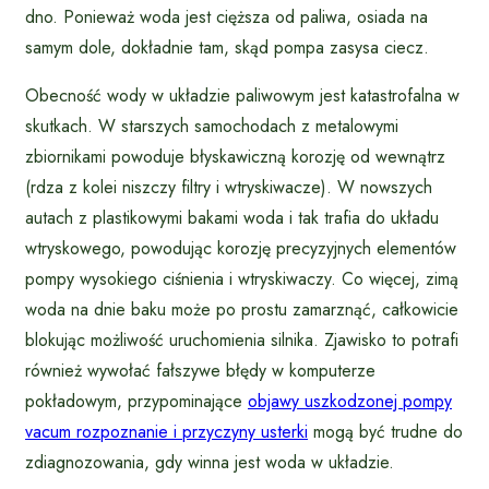
dno. Ponieważ woda jest cięższa od paliwa, osiada na
samym dole, dokładnie tam, skąd pompa zasysa ciecz.
Obecność wody w układzie paliwowym jest katastrofalna w
skutkach. W starszych samochodach z metalowymi
zbiornikami powoduje błyskawiczną korozję od wewnątrz
(rdza z kolei niszczy filtry i wtryskiwacze). W nowszych
autach z plastikowymi bakami woda i tak trafia do układu
wtryskowego, powodując korozję precyzyjnych elementów
pompy wysokiego ciśnienia i wtryskiwaczy. Co więcej, zimą
woda na dnie baku może po prostu zamarznąć, całkowicie
blokując możliwość uruchomienia silnika. Zjawisko to potrafi
również wywołać fałszywe błędy w komputerze
pokładowym, przypominające
objawy uszkodzonej pompy
vacum rozpoznanie i przyczyny usterki
mogą być trudne do
zdiagnozowania, gdy winna jest woda w układzie.