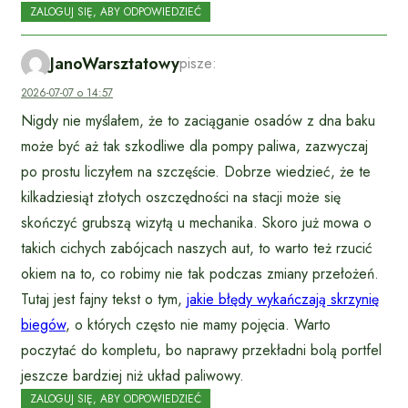
ZALOGUJ SIĘ, ABY ODPOWIEDZIEĆ
JanoWarsztatowy
pisze:
2026-07-07 o 14:57
Nigdy nie myślałem, że to zaciąganie osadów z dna baku
może być aż tak szkodliwe dla pompy paliwa, zazwyczaj
po prostu liczyłem na szczęście. Dobrze wiedzieć, że te
kilkadziesiąt złotych oszczędności na stacji może się
skończyć grubszą wizytą u mechanika. Skoro już mowa o
takich cichych zabójcach naszych aut, to warto też rzucić
okiem na to, co robimy nie tak podczas zmiany przełożeń.
Tutaj jest fajny tekst o tym,
jakie błędy wykańczają skrzynię
biegów
, o których często nie mamy pojęcia. Warto
poczytać do kompletu, bo naprawy przekładni bolą portfel
jeszcze bardziej niż układ paliwowy.
ZALOGUJ SIĘ, ABY ODPOWIEDZIEĆ