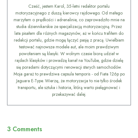
Cześć, jestem Karol, 35-letni redaktor portalu
motoryzacyjnego z duszą kierowcy rajdowego. Od małego
marzyłem o prędkości i adrenalinie, co zaprowadziło mnie na
studia dziennikarskie ze specjalizacją motoryzacyjną. Przez
lata pisałem dla różnych magazynów, aż w końcu trafiłem do
redakcji portalu, gdzie mogę łączyć pasję z pracą. Uwielbiam
testować najnowsze modele aut, ale moim prawdziwym
powołaniem są klasyki. W wolnym czasie biorę udział w
rajdach klasyków i prowadzę kanał na YouTube, gdzie dzielę
się poradami dotyczącymi renowacji starych samochodów.
Moja garaż to prawdziwa capsula temporis - od Fiata 126p po
Jaguara E-Type. Wierzę, że motoryzacja to nie tylko środek
transportu, ale sztuka i historia, którą warto pielęgnować i
przekazywać dalej.
3 Comments