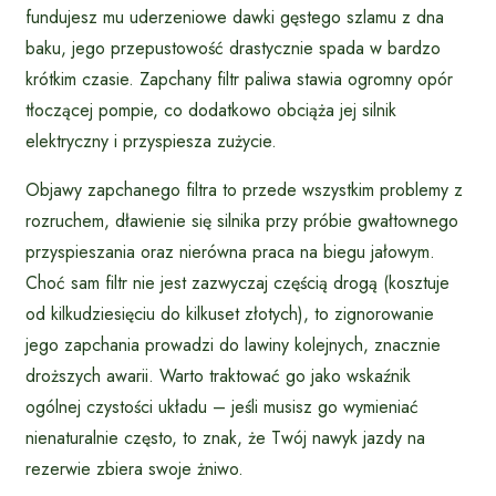
fundujesz mu uderzeniowe dawki gęstego szlamu z dna
baku, jego przepustowość drastycznie spada w bardzo
krótkim czasie. Zapchany filtr paliwa stawia ogromny opór
tłoczącej pompie, co dodatkowo obciąża jej silnik
elektryczny i przyspiesza zużycie.
Objawy zapchanego filtra to przede wszystkim problemy z
rozruchem, dławienie się silnika przy próbie gwałtownego
przyspieszania oraz nierówna praca na biegu jałowym.
Choć sam filtr nie jest zazwyczaj częścią drogą (kosztuje
od kilkudziesięciu do kilkuset złotych), to zignorowanie
jego zapchania prowadzi do lawiny kolejnych, znacznie
droższych awarii. Warto traktować go jako wskaźnik
ogólnej czystości układu – jeśli musisz go wymieniać
nienaturalnie często, to znak, że Twój nawyk jazdy na
rezerwie zbiera swoje żniwo.