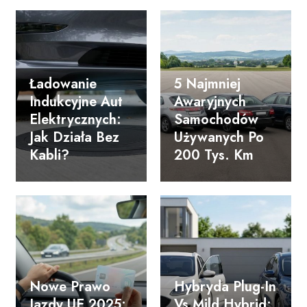
Ładowanie
5 Najmniej
Indukcyjne Aut
Awaryjnych
Elektrycznych:
Samochodów
Jak Działa Bez
Używanych Po
Kabli?
200 Tys. Km
Nowe Prawo
Hybryda Plug-In
Jazdy UE 2025:
Vs Mild Hybrid: