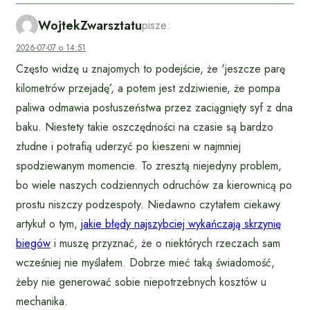
WojtekZwarsztatu
pisze:
2026-07-07 o 14:51
Często widzę u znajomych to podejście, że 'jeszcze parę
kilometrów przejadę’, a potem jest zdziwienie, że pompa
paliwa odmawia posłuszeństwa przez zaciągnięty syf z dna
baku. Niestety takie oszczędności na czasie są bardzo
złudne i potrafią uderzyć po kieszeni w najmniej
spodziewanym momencie. To zresztą niejedyny problem,
bo wiele naszych codziennych odruchów za kierownicą po
prostu niszczy podzespoły. Niedawno czytałem ciekawy
artykuł o tym,
jakie błędy najszybciej wykańczają skrzynię
biegów
i muszę przyznać, że o niektórych rzeczach sam
wcześniej nie myślałem. Dobrze mieć taką świadomość,
żeby nie generować sobie niepotrzebnych kosztów u
mechanika.