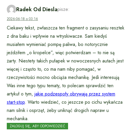
Radek Od Diesla
pisze:
2026-06-18 o 03:16
Ciekawy tekst, zwłaszcza ten fragment o zasysaniu resztek
z dna baku i wpływie na wtryskiwacze. Sam kiedyś
musiałem wymieniać pompę paliwa, bo notorycznie
jeździłem „o kropelce”, więc potwierdzam – to nie są
żarty. Niestety takich pułapek w nowoczesnych autach jest
więcej i często to, co ma nam niby pomagać, w
rzeczywistości mocno obciąża mechanikę. Jeśli interesują
Was inne tego typu tematy, to polecam sprawdzić ten
artykuł o tym,
jakie podzespoły obrywają przez system
start-stop
. Warto wiedzieć, co jeszcze po cichu wykańcza
nam silnik i osprzęt, żeby uniknąć drogich napraw u
mechanika.
ZALOGUJ SIĘ, ABY ODPOWIEDZIEĆ