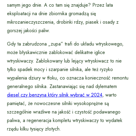
samym jego dnie. A co tam się znajduje? Przez lata
eksploatacji na dnie zbiornika gromadzą się
mikrozanieczyszczenia, drobinki rdzy, piasek i osady z
gorszej jakości paliw.
Gdy ta zabrudzona „zupa” trafi do układu wtryskowego,
może błyskawicznie zablokować delikatne iglice
wtryskiwaczy. Zablokowany lub lejący wtryskiwacz to nie
tylko spadek mocy i szarpanie silnika, ale też ryzyko
wypalenia dziury w tłoku, co oznacza konieczność remontu
generalnego silnika. Zastanawiając się nad dylematem
diesel czy benzyna który silnik wybrać w 2024
, warto
pamiętać, że nowoczesne silniki wysokoprężne są
szczególnie wrażliwe na jakość i czystość podawanego
paliwa, a regeneracja kompletu wtryskiwaczy to wydatek
rzędu kilku tysięcy złotych.