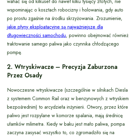
wahać się od kilkuset do nawet kilku tysięcy złotych, nie
wspominając o kosztach robocizny i holowania, gdy auto
po prostu zgaśnie na środku skrzyżowania. Zrozumienie,
jakie płyny eksploatacyjne są najważniejsze dla
długowieczności samochodu
, powinno obejmować również
traktowanie samego paliwa jako czynnika chłodzącego
pompę.
2. Wtryskiwacze – Precyzja Zaburzona
Przez Osady
Nowoczesne wtryskiwacze (szczególnie w silnikach Diesla
z systemem Common Rail oraz w benzynowych z wtryskiem
bezpośrednim) to arcydzieła inżynierii. Otwory, przez które
paliwo jest rozpylane w komorze spalania, mają średnicę
ułamków milimetra. Kiedy w baku jest mało paliwa, pompa
zaczyna zasysać wszystko to, co zgromadziło się na