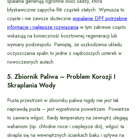
spalania generują ogromne ilości sadzy, która
błyskawicznie zapycha filtr cząstek stałych. Wymusza to
częste i nie zawsze skuteczne
wypalanie DPF potrzebne
informacje i najlepsze rozwiązania
w tym zakresie często
wskazują na konieczność kosztownej regeneracji lub
wymiany podzespołu. Pamiętaj, że uszkodzenia układu
oczyszczania spalin to jedne z najdroższych usterek w
nowoczesnych autach.
5. Zbiornik Paliwa – Problem Korozji I
Skraplania Wody
Pusta przestrzeń w zbiorniku paliwa nigdy nie jest tak
naprawdę pusta – jest wypełniona powietrzem. Powietrze
to zawiera wilgoć. Kiedy temperatury na zewnątrz ulegają
wahaniom (np. chłodne noce i cieplejsze dni), wilgoć ta
skrapla się na wewnętrznych ściankach baku i spływa na