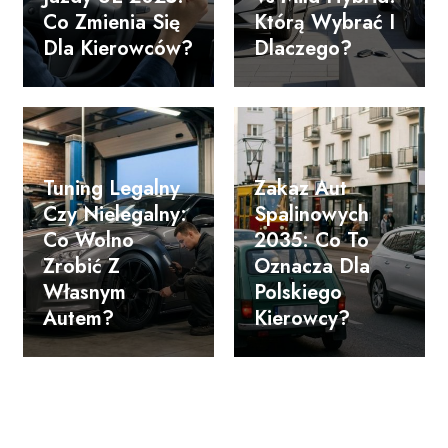
Co Zmienia Się
Którą Wybrać I
Dla Kierowców?
Dlaczego?
Tuning Legalny
Zakaz Aut
Czy Nielegalny:
Spalinowych
Co Wolno
2035: Co To
Zrobić Z
Oznacza Dla
Własnym
Polskiego
Autem?
Kierowcy?