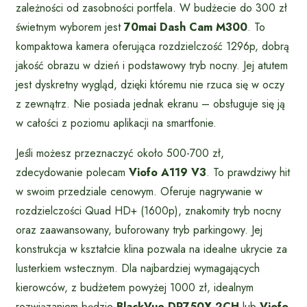
zależności od zasobności portfela. W budżecie do 300 zł
świetnym wyborem jest
70mai Dash Cam M300
. To
kompaktowa kamera oferująca rozdzielczość 1296p, dobrą
jakość obrazu w dzień i podstawowy tryb nocny. Jej atutem
jest dyskretny wygląd, dzięki któremu nie rzuca się w oczy
z zewnątrz. Nie posiada jednak ekranu – obsługuje się ją
w całości z poziomu aplikacji na smartfonie.
Jeśli możesz przeznaczyć około 500-700 zł,
zdecydowanie polecam
Viofo A119 V3
. To prawdziwy hit
w swoim przedziale cenowym. Oferuje nagrywanie w
rozdzielczości Quad HD+ (1600p), znakomity tryb nocny
oraz zaawansowany, buforowany tryb parkingowy. Jej
konstrukcja w kształcie klina pozwala na idealne ukrycie za
lusterkiem wstecznym. Dla najbardziej wymagających
kierowców, z budżetem powyżej 1000 zł, idealnym
rozwiązaniem będzie
BlackVue DR750X-2CH
lub
Viofo