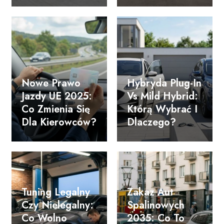
Nowe Prawo
Hybryda Plug-In
Jazdy UE 2025:
Vs Mild Hybrid:
Co Zmienia Się
Którą Wybrać I
Dla Kierowców?
Dlaczego?
Tuning Legalny
Zakaz Aut
Czy Nielegalny:
Spalinowych
Co Wolno
2035: Co To