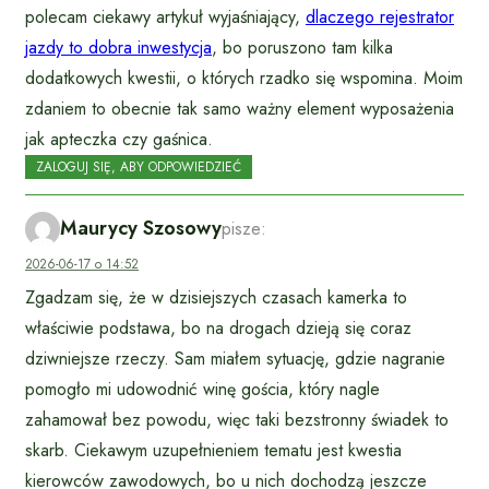
polecam ciekawy artykuł wyjaśniający,
dlaczego rejestrator
jazdy to dobra inwestycja
, bo poruszono tam kilka
dodatkowych kwestii, o których rzadko się wspomina. Moim
zdaniem to obecnie tak samo ważny element wyposażenia
jak apteczka czy gaśnica.
ZALOGUJ SIĘ, ABY ODPOWIEDZIEĆ
Maurycy Szosowy
pisze:
2026-06-17 o 14:52
Zgadzam się, że w dzisiejszych czasach kamerka to
właściwie podstawa, bo na drogach dzieją się coraz
dziwniejsze rzeczy. Sam miałem sytuację, gdzie nagranie
pomogło mi udowodnić winę gościa, który nagle
zahamował bez powodu, więc taki bezstronny świadek to
skarb. Ciekawym uzupełnieniem tematu jest kwestia
kierowców zawodowych, bo u nich dochodzą jeszcze